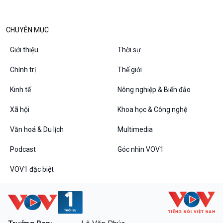
CHUYÊN MỤC
VOV1 đặc biệt
Giới thiệu
Thời sự
Thanh âm ký sự
Chân dung cuộc sống
Chính trị
Thế giới
Các chương trình đặc biệt
Kinh tế
Nông nghiệp & Biển đảo
Xã hội
Khoa học & Công nghệ
Văn hoá & Du lịch
Multimedia
Podcast
Góc nhìn VOV1
VOV1 đặc biệt