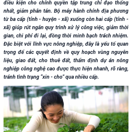
Tin Chính trị
Tin thế giới
điều kiện cho chính quyền tập trung chỉ đạo thống
Chính phủ với người dân
Vấn đề quốc tế
nhất, giảm phân tán. Bộ máy hành chính địa phương
Quốc hội với cử tri
Hồ sơ sự kiện quốc tế
từ ba cấp (tỉnh - huyện - xã) xuống còn hai cấp (tỉnh -
Xây dựng đảng
Thế giới & Việt Nam
xã) giúp rút ngắn quy trình xử lý công việc, giảm thời
Đảng trong cuộc sống
Biên cương - Một dải vững
gian, chi phí đi lại, đồng thời minh bạch trách nhiệm.
Nhận diện sự thật
bền
Pháp luật và đời sống
Đặc biệt với lĩnh vực nông nghiệp, đây là yếu tố quan
trọng để các quyết định về quy hoạch vùng nguyên
liệu, giao đất, cho thuê đất, thẩm định dự án nông
nghiệp công nghệ cao được thực hiện nhanh, rõ ràng,
tránh tình trạng “xin - cho” qua nhiều cấp.