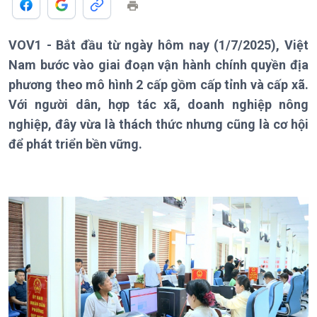
VOV1 - Bắt đầu từ ngày hôm nay (1/7/2025), Việt
Nam bước vào giai đoạn vận hành chính quyền địa
phương theo mô hình 2 cấp gồm cấp tỉnh và cấp xã.
Với người dân, hợp tác xã, doanh nghiệp nông
nghiệp, đây vừa là thách thức nhưng cũng là cơ hội
để phát triển bền vững.
Giới thiệu
Thời sự
Thời sự 6h
Thời sự 12h
Thời sự 18h
Thời sự 21h30
Bản tin
Chuyên mục
Theo dòng Thời sự