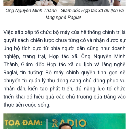
Tin Đời sống & Xã hội
Tin Khoa học & Công nghệ
360 độ Sức khỏe
Kết nối công nghệ
Ông Nguyễn Minh Thành - Giám đốc Hợp tác xã du lịch và
Chuyển đổi Xanh
Sống chung với biến đổi
làng nghề Raglai
Tài nguyên và Môi trường
khí hậu
Chuyên gia của bạn
Việc sắp xếp tổ chức bộ máy của hệ thống chính trị là
Xã hội chuyển động
quyết sách chiến lược chưa từng có và nhận được sự
Bước chân đến trường
ủng hộ tích cực từ phía người dân cũng như doanh
nghiệp, trang trại, Hợp tác xã. Ông Nguyễn Minh
Thành, Giám đốc Hợp tác xã du lịch và làng nghề
Raglai, tin tưởng: Bộ máy chính quyền tinh gọn sẽ
chuyển từ quản lý thụ động sang chủ động phục vụ
nhân dân, kiến tạo phát triển, đủ năng lực tổ chức
triển khai có hiệu quả các chủ trương của Đảng vào
thực tiễn cuộc sống.