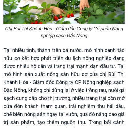
Chị Bùi Thị Khánh Hòa - Giám đốc Công ty Cổ phần Nông
nghiệp sạch Đắc Nông
Tại nhiều tỉnh, thành trên cả nước, mô hình canh tác
Kinh tế
Nông nghiệp & Biển đảo
hữu cơ kết hợp phát triển du lịch nông nghiệp đang
Tin Kinh tế
Tin Nông nghiệp & Biển
được nhiều hộ dân và trang trại mạnh dạn đầu tư. Tại
Trước giờ mở cửa
đảo
mô hình sản xuất nông sản hữu cơ của chị Bùi Thị
Dòng chảy Kinh tế
Mùa vàng
Sức sống hàng Việt
Biển đảo Việt Nam
Khánh Hòa - Giám đốc Công ty CP Nông nghiệp sạch
Khởi nghiệp
Tâm tình biên giới và hải
Đắc Nông, không chỉ dừng lại ở việc trồng rau, nuôi gà
Tuyên chiến với gian lận
đảo
sạch cung cấp cho thị trường, nhiều trang trại còn mở
thương mại
Tìm hiểu biển, đảo Việt
cửa đón khách tham quan, trải nghiệm thu hái dâu,
Nam
chế biến nông sản ngay tại vườn, qua đó nâng cao giá
trị sản phẩm, tạo thêm nguồn thu. Trong bối cảnh