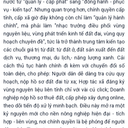
nước từ “quản lý - cấp phát” sang “đồng hành - phục
vụ - kiến tạo”. Nhưng quan trọng hơn, chính quyền cấp
tỉnh, cấp xã giờ đây không còn chỉ làm “quản lý hành
chính”, mà phải làm "nhạc trưởng điều phối vùng
nguyên liệu, vùng phát triển kinh tế đất đai, vùng quy
hoạch chuyên đề", tức là trở thành trung tâm kiến tạo
các chuỗi giá trị từ đất: từ đất ở, đất sản xuất đến đất
dịch vụ, thương mại, du lịch,- năng lượng xanh. Cải
cách thủ tục hành chính đi kèm với chuyển đổi số
toàn diện, cho phép: Người dân dễ dàng tra cứu quy
hoạch, nộp hồ sơ đất đai từ xa; Hợp tác xã đăng ký
vùng nguyên liệu liên tỉnh chỉ với vài cú click; Doanh
Podcast
Góc nhìn VOV1
nghiệp nộp hồ sơ thuê đất, cấp phép xây dựng online,
Bình luận
theo dõi tiến độ xử lý minh bạch. Điều này mở ra một
10 phút Sự kiện - Luận bàn
kỷ nguyên mới cho nền nông nghiệp hiện đại - tích
Câu chuyện thời sự
Dòng chảy sự kiện
hợp - liên vùng, nơi chính quyền là bệ phóng để người
Đối thoại