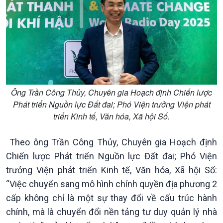
Văn hoá & Du lịch
Multimedia
Ông Trần Công Thủy, Chuyên gia Hoạch định Chiến lược
Phát triển Nguồn lực Đất đai; Phó Viện trưởng Viện phát
Tin Văn hoá & Du lịch
Ảnh
triển Kinh tế, Văn hóa, Xã hội Số.
Chát với người nổi tiếng
Video
Câu chuyện Thể thao
Infographic
E-Magazine
Theo ông Trần Công Thủy, Chuyên gia Hoạch định
Chiến lược Phát triển Nguồn lực Đất đai; Phó Viện
trưởng Viện phát triển Kinh tế, Văn hóa, Xã hội Số:
“Việc chuyển sang mô hình chính quyền địa phương 2
cấp không chỉ là một sự thay đổi về cấu trúc hành
chính, mà là chuyển đổi nền tảng tư duy quản lý nhà