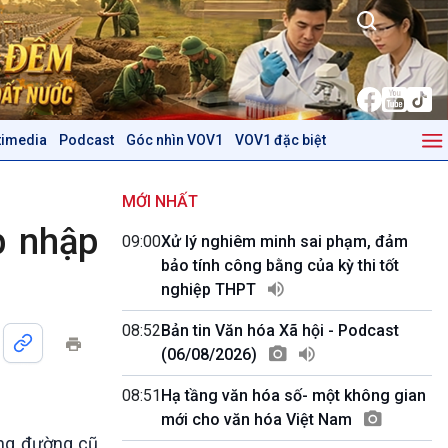
timedia
Podcast
Góc nhìn VOV1
VOV1 đặc biệt
Kinh tế
Nông nghiệp & Biển đảo
Tin Kinh tế
Tin Nông nghiệp & Biển
MỚI NHẤT
Trước giờ mở cửa
đảo
p nhập
09:00
Xử lý nghiêm minh sai phạm, đảm
Dòng chảy Kinh tế
Mùa vàng
bảo tính công bằng của kỳ thi tốt
Sức sống hàng Việt
Biển đảo Việt Nam
nghiệp THPT
Khởi nghiệp
Tâm tình biên giới và hải
Tuyên chiến với gian lận
đảo
08:52
Bản tin Văn hóa Xã hội - Podcast
thương mại
Tìm hiểu biển, đảo Việt
(06/08/2026)
Nam
08:51
Hạ tầng văn hóa số- một không gian
Podcast
Góc nhìn VOV1
mới cho văn hóa Việt Nam
Bình luận
ặng đường cũ