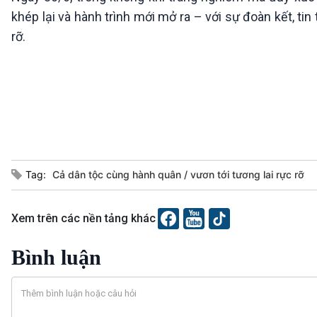
360 độ Sức khỏe
Kết nối công nghệ
khép lại và hành trình mới mở ra – với sự đoàn kết, ti
Chuyển đổi Xanh
Sống chung với biến đổi
rỡ.
Tài nguyên và Môi trường
khí hậu
Chuyên gia của bạn
Xã hội chuyển động
Bước chân đến trường
VOV1 đặc biệt
Thanh âm ký sự
Chân dung cuộc sống
Các chương trình đặc biệt
Tag:
Cả dân tộc cùng hành quân
vươn tới tương lai rực rỡ
Xem trên các nền tảng khác
Bình luận