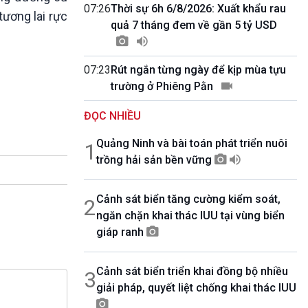
10 phút Sự kiện - Luận bàn
07:26
Thời sự 6h 6/8/2026: Xuất khẩu rau
tương lai rực
Câu chuyện thời sự
quả 7 tháng đem về gần 5 tỷ USD
Dòng chảy sự kiện
Đối thoại
07:23
Rút ngắn từng ngày để kịp mùa tựu
Diễn đàn chủ nhật
trường ở Phiêng Pằn
Chuyện đêm
ĐỌC NHIỀU
Quảng Ninh và bài toán phát triển nuôi
1
trồng hải sản bền vững
Cảnh sát biển tăng cường kiểm soát,
2
ngăn chặn khai thác IUU tại vùng biển
giáp ranh
Cảnh sát biển triển khai đồng bộ nhiều
3
giải pháp, quyết liệt chống khai thác IUU