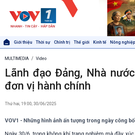
Giới thiệu
Thời sự
Chính trị
Thế giới
Kinh tế
Nông nghiệp
Giới thiệu
Thời sự
MULTIMEDIA
Video
Thời sự 6h
Thời sự 12h
Lãnh đạo Đảng, Nhà nước
Thời sự 18h
Thời sự 21h30
đơn vị hành chính
Bản tin
Chuyên mục
Theo dòng Thời sự
Thứ hai, 19:00, 30/06/2025
VOV1 - Những hình ảnh ấn tượng trong ngày công bố c
Xã hội
Khoa học & Công nghệ
Tin Đời sống & Xã hội
Tin Khoa học & Công nghệ
Ngày 30/6, trong không khí trang nghiêm mà đầy xúc