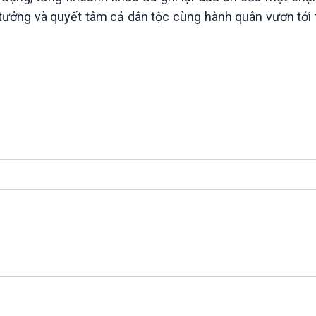
Chát với người nổi tiếng
Video
n tưởng và quyết tâm cả dân tộc cùng hành quân vươn tới 
Câu chuyện Thể thao
Infographic
E-Magazine