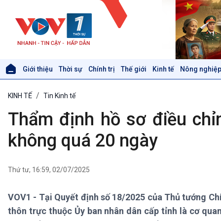
Giới thiệu
Thời sự
Chính trị
Thế giới
Kinh tế
Nông nghiệp
Giới thiệu
Thời sự
KINH TẾ
Tin Kinh tế
Thời sự 6h
Thời sự 12h
Thẩm định hồ sơ điều chỉ
Thời sự 18h
Thời sự 21h30
không quá 20 ngày
Bản tin
Chuyên mục
Theo dòng Thời sự
Thứ tư, 16:59, 02/07/2025
VOV1 - Tại Quyết định số 18/2025 của Thủ tướng Ch
Xã hội
Khoa học & Công nghệ
thôn trực thuộc Ủy ban nhân dân cấp tỉnh là cơ qua
Tin Đời sống & Xã hội
Tin Khoa học & Công nghệ