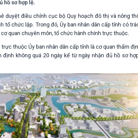
 hồ sơ hợp lệ.
Chát với người nổi tiếng
Video
Câu chuyện Thể thao
Infographic
phê duyệt điều chỉnh cục bộ Quy hoạch đô thị và nông t
E-Magazine
 tổ chức lập. Trong đó, Ủy ban nhân dân cấp tỉnh có tr
 cơ quan chuyên môn, tổ chức hành chính trực thuộc.
trực thuộc Ủy ban nhân dân cấp tỉnh là cơ quan thẩm địn
m định không quá 20 ngày kể từ ngày nhận đủ hồ sơ hợp