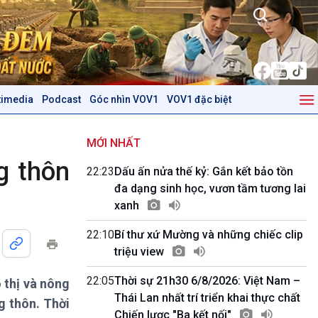
timedia
Podcast
Góc nhìn VOV1
VOV1 đặc biệt
Kinh tế
Nông nghiệp & Biển đảo
Tin Kinh tế
Tin Nông nghiệp & Biển
MỚI NHẤT
Trước giờ mở cửa
đảo
g thôn
22:23
Dấu ấn nửa thế kỷ: Gắn kết bảo tồn
Dòng chảy Kinh tế
Mùa vàng
đa dạng sinh học, vươn tầm tương lai
Sức sống hàng Việt
Biển đảo Việt Nam
xanh
Khởi nghiệp
Tâm tình biên giới và hải
Tuyên chiến với gian lận
đảo
22:10
Bí thư xứ Mường và những chiếc clip
thương mại
Tìm hiểu biển, đảo Việt
triệu view
Nam
22:05
Thời sự 21h30 6/8/2026: Việt Nam –
 thị và nông
Podcast
Góc nhìn VOV1
Thái Lan nhất trí triển khai thực chất
g thôn. Thời
Bình luận
Chiến lược "Ba kết nối"