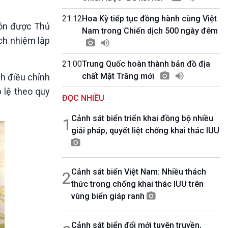
10 phút Sự kiện - Luận bàn
Câu chuyện thời sự
21:12
Hoa Kỳ tiếp tục đồng hành cùng Việt
hôn được Thủ
Dòng chảy sự kiện
Nam trong Chiến dịch 500 ngày đêm
ách nhiệm lập
Đối thoại
Diễn đàn chủ nhật
21:00
Trung Quốc hoàn thành bản đồ địa
Chuyện đêm
chất Mặt Trăng mới
h điều chỉnh
 lệ theo quy
ĐỌC NHIỀU
Cảnh sát biển triển khai đồng bộ nhiều
1
giải pháp, quyết liệt chống khai thác IUU
Cảnh sát biển Việt Nam: Nhiều thách
2
thức trong chống khai thác IUU trên
vùng biển giáp ranh
Cảnh sát biển đổi mới tuyên truyền,