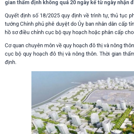
gian thẩm định không quá 20 ngày kể từ ngày nhận đủ
360 độ Sức khỏe
Kết nối công nghệ
Chuyển đổi Xanh
Sống chung với biến đổi
Quyết định số 18/2025 quy định về trình tự, thủ tục 
Tài nguyên và Môi trường
khí hậu
tướng Chính phủ phê duyệt do Ủy ban nhân dân cấp tỉnh
Chuyên gia của bạn
Xã hội chuyển động
hồ sơ điều chỉnh cục bộ quy hoạch hoặc phân cấp cho
Bước chân đến trường
Cơ quan chuyên môn về quy hoạch đô thị và nông thôn 
VOV1 đặc biệt
cục bộ quy hoạch đô thị và nông thôn. Thời gian thẩ
Thanh âm ký sự
định.
Chân dung cuộc sống
Các chương trình đặc biệt