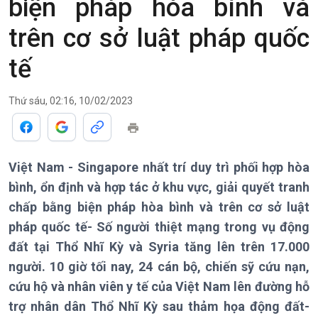
biện pháp hòa bình và
Theo dòng Thời sự
trên cơ sở luật pháp quốc
tế
Chính trị
Thế giới
Thứ sáu, 02:16, 10/02/2023
Tin Chính trị
Tin thế giới
Chính phủ với người dân
Vấn đề quốc tế
Quốc hội với cử tri
Hồ sơ sự kiện quốc tế
Việt Nam - Singapore nhất trí duy trì phối hợp hòa
Xây dựng đảng
Thế giới & Việt Nam
bình, ổn định và hợp tác ở khu vực, giải quyết tranh
Đảng trong cuộc sống
Biên cương - Một dải vững
Nhận diện sự thật
bền
chấp bằng biện pháp hòa bình và trên cơ sở luật
Pháp luật và đời sống
pháp quốc tế- Số người thiệt mạng trong vụ động
đất tại Thổ Nhĩ Kỳ và Syria tăng lên trên 17.000
người. 10 giờ tối nay, 24 cán bộ, chiến sỹ cứu nạn,
cứu hộ và nhân viên y tế của Việt Nam lên đường hỗ
trợ nhân dân Thổ Nhĩ Kỳ sau thảm họa động đất-
Kinh tế
Nông nghiệp & Biển đảo