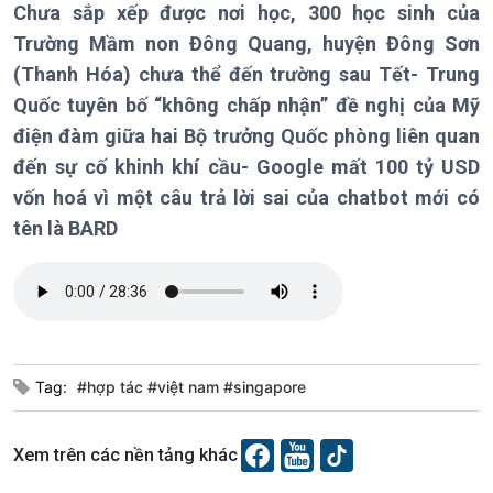
Chưa sắp xếp được nơi học, 300 học sinh của
Tin Kinh tế
Tin Nông nghiệp & Biển
Trước giờ mở cửa
đảo
Trường Mầm non Đông Quang, huyện Đông Sơn
Dòng chảy Kinh tế
Mùa vàng
(Thanh Hóa) chưa thể đến trường sau Tết- Trung
Sức sống hàng Việt
Biển đảo Việt Nam
Quốc tuyên bố “không chấp nhận” đề nghị của Mỹ
Khởi nghiệp
Tâm tình biên giới và hải
điện đàm giữa hai Bộ trưởng Quốc phòng liên quan
Tuyên chiến với gian lận
đảo
đến sự cố khinh khí cầu- Google mất 100 tỷ USD
thương mại
Tìm hiểu biển, đảo Việt
vốn hoá vì một câu trả lời sai của chatbot mới có
Nam
tên là BARD
Xã hội
Khoa học & Công nghệ
Tin Đời sống & Xã hội
Tin Khoa học & Công nghệ
Tag:
#hợp tác #việt nam #singapore
360 độ Sức khỏe
Kết nối công nghệ
Chuyển đổi Xanh
Sống chung với biến đổi
Tài nguyên và Môi trường
khí hậu
Xem trên các nền tảng khác
Chuyên gia của bạn