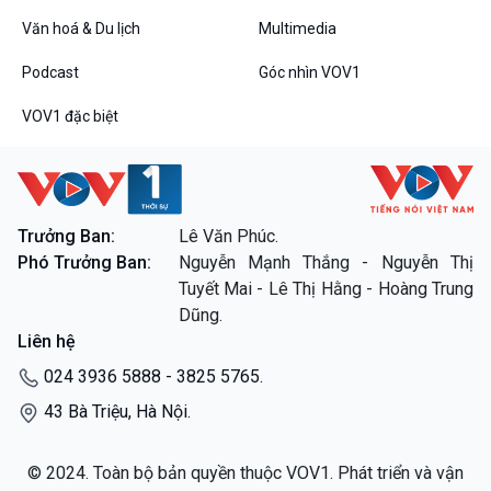
Dòng chảy sự kiện
Văn hoá & Du lịch
Multimedia
Đối thoại
Podcast
Góc nhìn VOV1
Diễn đàn chủ nhật
Chuyện đêm
VOV1 đặc biệt
VOV1 đặc biệt
Trưởng Ban:
Lê Văn Phúc.
Phó Trưởng Ban:
Nguyễn Mạnh Thắng - Nguyễn Thị
Thanh âm ký sự
Tuyết Mai - Lê Thị Hằng - Hoàng Trung
Chân dung cuộc sống
Dũng.
Các chương trình đặc biệt
Liên hệ
024 3936 5888 - 3825 5765.
43 Bà Triệu, Hà Nội.
© 2024. Toàn bộ bản quyền thuộc VOV1. Phát triển và vận