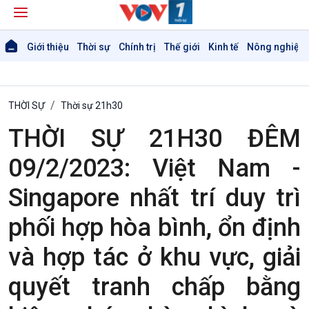
Giới thiệu
Thời sự
Chính trị
Thế giới
Kinh tế
Nông nghiệp 
THỜI SỰ
Thời sự 21h30
THỜI SỰ 21H30 ĐÊM
09/2/2023: Việt Nam -
Singapore nhất trí duy trì
Giới thiệu
Thời sự
phối hợp hòa bình, ổn định
Thời sự 6h
Thời sự 12h
và hợp tác ở khu vực, giải
Thời sự 18h
Thời sự 21h30
quyết tranh chấp bằng
Bản tin
Chuyên mục