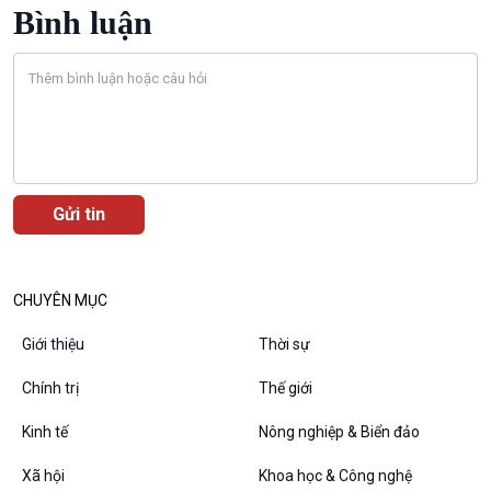
Xã hội chuyển động
Bình luận
Bước chân đến trường
Văn hoá & Du lịch
Multimedia
Tin Văn hoá & Du lịch
Ảnh
Chát với người nổi tiếng
Video
Câu chuyện Thể thao
Infographic
E-Magazine
CHUYÊN MỤC
Giới thiệu
Thời sự
Chính trị
Thế giới
Podcast
Góc nhìn VOV1
Kinh tế
Nông nghiệp & Biển đảo
Bình luận
10 phút Sự kiện - Luận bàn
Xã hội
Khoa học & Công nghệ
Câu chuyện thời sự