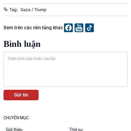
Tag:
Gaza
Trump
Xem trên các nền tảng khác
Podcast
Góc nhìn VOV1
Bình luận
Bình luận
10 phút Sự kiện - Luận bàn
Câu chuyện thời sự
Dòng chảy sự kiện
Đối thoại
Diễn đàn chủ nhật
Chuyện đêm
CHUYÊN MỤC
Giới thiệu
Thời sự