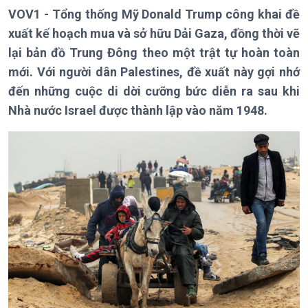
VOV1 - Tổng thống Mỹ Donald Trump công khai đề
Giới thiệu
Thời sự
xuất kế hoạch mua và sở hữu Dải Gaza, đồng thời vẽ
Thời sự 6h
lại bản đồ Trung Đông theo một trật tự hoàn toàn
Thời sự 12h
mới. Với người dân Palestines, đề xuất này gợi nhớ
Thời sự 18h
Thời sự 21h30
đến những cuộc di dời cưỡng bức diễn ra sau khi
Bản tin
Nhà nước Israel được thành lập vào năm 1948.
Chuyên mục
Theo dòng Thời sự