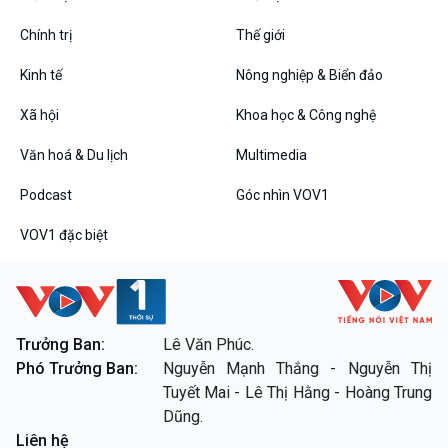
Chính trị
Thế giới
Kinh tế
Nông nghiệp & Biển đảo
Xã hội
Khoa học & Công nghệ
Văn hoá & Du lịch
Multimedia
VOV1 đặc biệt
Thanh âm ký sự
Podcast
Góc nhìn VOV1
Chân dung cuộc sống
VOV1 đặc biệt
Các chương trình đặc biệt
Trưởng Ban:
Lê Văn Phúc.
Phó Trưởng Ban:
Nguyễn Mạnh Thắng - Nguyễn Thị
Tuyết Mai - Lê Thị Hằng - Hoàng Trung
Dũng.
Liên hệ