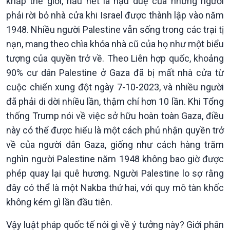
khắp thế giới, hầu hết là hậu duệ của những người
phải rời bỏ nhà cửa khi Israel được thành lập vào năm
1948. Nhiều người Palestine vẫn sống trong các trại tị
nạn, mang theo chìa khóa nhà cũ của họ như một biểu
Kinh tế
Nông nghiệp & Biển đảo
tượng của quyền trở về. Theo Liên hợp quốc, khoảng
Tin Kinh tế
Tin Nông nghiệp & Biển
90% cư dân Palestine ở Gaza đã bị mất nhà cửa từ
Trước giờ mở cửa
đảo
Dòng chảy Kinh tế
Mùa vàng
cuộc chiến xung đột ngày 7-10-2023, và nhiều người
Sức sống hàng Việt
Biển đảo Việt Nam
đã phải di dời nhiều lần, thậm chí hơn 10 lần. Khi Tổng
Khởi nghiệp
Tâm tình biên giới và hải
thống Trump nói về việc sở hữu hoàn toàn Gaza, điều
Tuyên chiến với gian lận
đảo
này có thể được hiểu là một cách phủ nhận quyền trở
thương mại
Tìm hiểu biển, đảo Việt
về của người dân Gaza, giống như cách hàng trăm
Nam
nghìn người Palestine năm 1948 không bao giờ được
phép quay lại quê hương. Người Palestine lo sợ rằng
đây có thể là một Nakba thứ hai, với quy mô tàn khốc
không kém gì lần đầu tiên.
Vậy luật pháp quốc tế nói gì về ý tưởng này? Giới phân