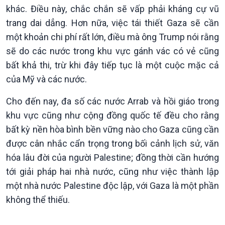
khác. Điều này, chắc chắn sẽ vấp phải kháng cự vũ
trang dai dẳng. Hơn nữa, việc tái thiết Gaza sẽ cần
một khoản chi phí rất lớn, điều mà ông Trump nói rằng
sẽ do các nước trong khu vực gánh vác có vẻ cũng
bất khả thi, trừ khi đây tiếp tục là một cuộc mặc cả
của Mỹ và các nước.
Văn hoá & Du lịch
Multimedia
Cho đến nay, đa số các nước Arrab và hồi giáo trong
Tin Văn hoá & Du lịch
Ảnh
Chát với người nổi tiếng
Video
khu vực cũng như cộng đồng quốc tế đều cho rằng
Câu chuyện Thể thao
Infographic
bất kỳ nền hòa bình bền vững nào cho Gaza cũng cần
E-Magazine
được cân nhắc cẩn trọng trong bối cảnh lịch sử, văn
hóa lâu đời của người Palestine; đồng thời cần hướng
tới giải pháp hai nhà nước, cũng như việc thành lập
một nhà nước Palestine độc lập, với Gaza là một phần
không thể thiếu.