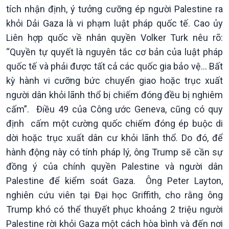
tích nhận định, ý tưởng cưỡng ép người Palestine ra
khỏi Dải Gaza là vi phạm luật pháp quốc tế. Cao ủy
Liên hợp quốc về nhân quyền Volker Turk nêu rõ:
“Quyền tự quyết là nguyên tắc cơ bản của luật pháp
quốc tế và phải được tất cả các quốc gia bảo vệ... Bất
Xã hội
Khoa học & Công nghệ
kỳ hành vi cưỡng bức chuyển giao hoặc trục xuất
Tin Đời sống & Xã hội
Tin Khoa học & Công nghệ
người dân khỏi lãnh thổ bị chiếm đóng đều bị nghiêm
360 độ Sức khỏe
Kết nối công nghệ
cấm”. Điều 49 của Công ước Geneva, cũng có quy
Chuyển đổi Xanh
Sống chung với biến đổi
định cấm một cường quốc chiếm đóng ép buộc di
Tài nguyên và Môi trường
khí hậu
Chuyên gia của bạn
dời hoặc trục xuất dân cư khỏi lãnh thổ. Do đó, để
Xã hội chuyển động
hành động này có tính pháp lý, ông Trump sẽ cần sự
Bước chân đến trường
đồng ý của chính quyền Palestine và người dân
Palestine để kiểm soát Gaza. Ông Peter Layton,
nghiên cứu viên tại Đại học Griffith, cho rằng ông
Trump khó có thể thuyết phục khoảng 2 triệu người
Palestine rời khỏi Gaza một cách hòa bình và đến nơi