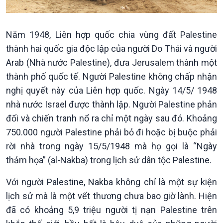
Chính trị
Thế giới
Năm 1948, Liên hợp quốc chia vùng đất Palestine
Tin Chính trị
Tin thế giới
thành hai quốc gia độc lập của người Do Thái và người
Chính phủ với người dân
Vấn đề quốc tế
Arab (Nhà nước Palestine), đưa Jerusalem thành một
Quốc hội với cử tri
Hồ sơ sự kiện quốc tế
thành phố quốc tế. Người Palestine không chấp nhận
Xây dựng đảng
Thế giới & Việt Nam
nghị quyết này của Liên hợp quốc. Ngày 14/5/ 1948
Đảng trong cuộc sống
Biên cương - Một dải vững
Nhận diện sự thật
bền
nhà nước Israel được thành lập. Người Palestine phản
Pháp luật và đời sống
đối và chiến tranh nổ ra chỉ một ngày sau đó. Khoảng
750.000 người Palestine phải bỏ đi hoặc bị buộc phải
rời nhà trong ngày 15/5/1948 mà họ gọi là “Ngày
thảm họa” (al-Nakba) trong lịch sử dân tộc Palestine.
Với người Palestine, Nakba không chỉ là một sự kiện
lịch sử mà là một vết thương chưa bao giờ lành. Hiện
đã có khoảng 5,9 triệu người tị nạn Palestine trên