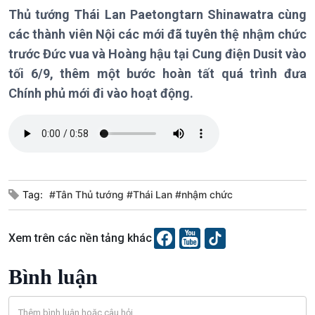
Chính trị
Thế giới
Thủ tướng Thái Lan Paetongtarn Shinawatra cùng
Tin Chính trị
Tin thế giới
các thành viên Nội các mới đã tuyên thệ nhậm chức
Chính phủ với người dân
Vấn đề quốc tế
trước Đức vua và Hoàng hậu tại Cung điện Dusit vào
Quốc hội với cử tri
Hồ sơ sự kiện quốc tế
tối 6/9, thêm một bước hoàn tất quá trình đưa
Xây dựng đảng
Thế giới & Việt Nam
Chính phủ mới đi vào hoạt động.
Đảng trong cuộc sống
Biên cương - Một dải vững
Nhận diện sự thật
bền
Pháp luật và đời sống
Kinh tế
Nông nghiệp & Biển đảo
Tin Kinh tế
Tin Nông nghiệp & Biển
Tag:
#Tân Thủ tướng #Thái Lan #nhậm chức
Trước giờ mở cửa
đảo
Dòng chảy Kinh tế
Mùa vàng
Sức sống hàng Việt
Biển đảo Việt Nam
Xem trên các nền tảng khác
Khởi nghiệp
Tâm tình biên giới và hải
Tuyên chiến với gian lận
đảo
Bình luận
thương mại
Tìm hiểu biển, đảo Việt
Nam