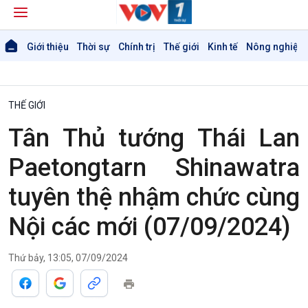
Giới thiệu
Thời sự
Chính trị
Thế giới
Kinh tế
Nông nghiệp 
THẾ GIỚI
Tân Thủ tướng Thái Lan
Giới thiệu
Thời sự
Paetongtarn Shinawatra
Thời sự 6h
tuyên thệ nhậm chức cùng
Thời sự 12h
Thời sự 18h
Nội các mới (07/09/2024)
Thời sự 21h30
Bản tin
Thứ bảy, 13:05, 07/09/2024
Chuyên mục
Theo dòng Thời sự