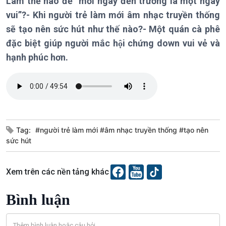
Làm thế nào để “mỗi ngày đến trường là một ngày
Chính trị
Thế giới
vui”?- Khi người trẻ làm mới âm nhạc truyền thống
Tin Chính trị
Tin thế giới
sẽ tạo nên sức hút như thế nào?- Một quán cà phê
Chính phủ với người dân
Vấn đề quốc tế
đặc biệt giúp người mắc hội chứng down vui vẻ và
Quốc hội với cử tri
Hồ sơ sự kiện quốc tế
Xây dựng đảng
Thế giới & Việt Nam
hạnh phúc hơn.
Đảng trong cuộc sống
Biên cương - Một dải vững
Nhận diện sự thật
bền
Pháp luật và đời sống
Kinh tế
Nông nghiệp & Biển đảo
Tag:
#người trẻ làm mới #âm nhạc truyền thống #tạo nên
Tin Kinh tế
Tin Nông nghiệp & Biển
sức hút
Trước giờ mở cửa
đảo
Dòng chảy Kinh tế
Mùa vàng
Sức sống hàng Việt
Biển đảo Việt Nam
Xem trên các nền tảng khác
Khởi nghiệp
Tâm tình biên giới và hải
Tuyên chiến với gian lận
đảo
Bình luận
thương mại
Tìm hiểu biển, đảo Việt
Nam