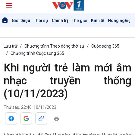
Giới thiệu
Thời sự
Chính trị
Thế giới
Kinh tế
Nông nghiệp 
Lưu trữ
Chương trình Theo dòng thời sự
Cuộc sống 365
Chương trình Cuộc sống 365
Khi người trẻ làm mới âm
Giới thiệu
Thời sự
nhạc truyền thống
Thời sự 6h
Thời sự 12h
(10/11/2023)
Thời sự 18h
Thời sự 21h30
Bản tin
Thứ sáu, 22:46, 10/11/2023
Chuyên mục
Theo dòng Thời sự