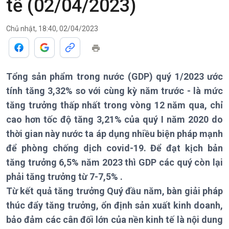
tế (02/04/2023)
Chuyên mục
Theo dòng Thời sự
Chủ nhật, 18:40, 02/04/2023
Tổng sản phẩm trong nước (GDP) quý 1/2023 ước
Chính trị
Thế giới
tính tăng 3,32% so với cùng kỳ năm trước - là mức
Tin Chính trị
Tin thế giới
tăng trưởng thấp nhất trong vòng 12 năm qua, chỉ
Chính phủ với người dân
Vấn đề quốc tế
cao hơn tốc độ tăng 3,21% của quý I năm 2020 do
Quốc hội với cử tri
Hồ sơ sự kiện quốc tế
thời gian này nước ta áp dụng nhiều biện pháp mạnh
Xây dựng đảng
Thế giới & Việt Nam
để phòng chống dịch covid-19. Để đạt kịch bản
Đảng trong cuộc sống
Biên cương - Một dải vững
Nhận diện sự thật
bền
tăng trưởng 6,5% năm 2023 thì GDP các quý còn lại
Pháp luật và đời sống
phải tăng trưởng từ 7-7,5% .
Từ kết quả tăng trưởng Quý đầu năm, bàn giải pháp
thúc đẩy tăng trưởng, ổn định sản xuất kinh doanh,
bảo đảm các cân đối lớn của nền kinh tế là nội dung