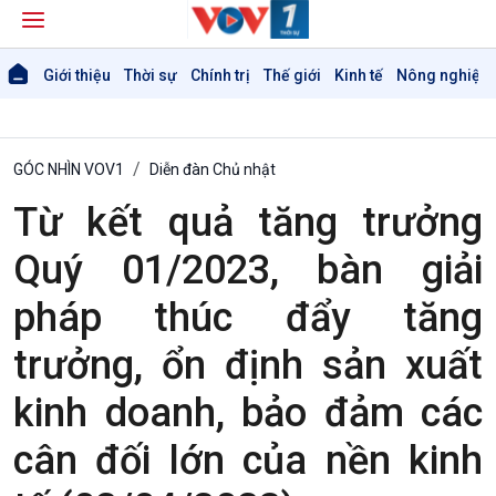
Giới thiệu
Thời sự
Chính trị
Thế giới
Kinh tế
Nông nghiệp 
GÓC NHÌN VOV1
Diễn đàn Chủ nhật
Từ kết quả tăng trưởng
Quý 01/2023, bàn giải
pháp thúc đẩy tăng
Giới thiệu
Thời sự
trưởng, ổn định sản xuất
Thời sự 6h
Thời sự 12h
kinh doanh, bảo đảm các
Thời sự 18h
cân đối lớn của nền kinh
Thời sự 21h30
Bản tin