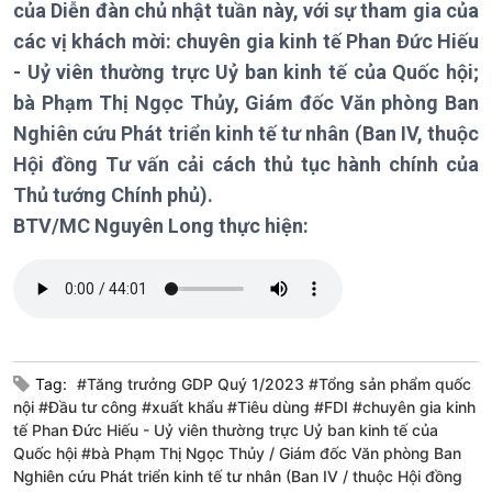
của Diễn đàn chủ nhật tuần này, với sự tham gia của
Kinh tế
Nông nghiệp & Biển đảo
các vị khách mời: chuyên gia kinh tế Phan Đức Hiếu
Tin Kinh tế
Tin Nông nghiệp & Biển
- Uỷ viên thường trực Uỷ ban kinh tế của Quốc hội;
Trước giờ mở cửa
đảo
bà Phạm Thị Ngọc Thủy, Giám đốc Văn phòng Ban
Dòng chảy Kinh tế
Mùa vàng
Nghiên cứu Phát triển kinh tế tư nhân (Ban IV, thuộc
Sức sống hàng Việt
Biển đảo Việt Nam
Khởi nghiệp
Tâm tình biên giới và hải
Hội đồng Tư vấn cải cách thủ tục hành chính của
Tuyên chiến với gian lận
đảo
Thủ tướng Chính phủ).
thương mại
Tìm hiểu biển, đảo Việt
BTV/MC Nguyên Long thực hiện:
Nam
Tag:
#Tăng trưởng GDP Quý 1/2023 #Tổng sản phẩm quốc
Xã hội
Khoa học & Công nghệ
nội #Đầu tư công #xuất khẩu #Tiêu dùng #FDI #chuyên gia kinh
Tin Đời sống & Xã hội
Tin Khoa học & Công nghệ
tế Phan Đức Hiếu - Uỷ viên thường trực Uỷ ban kinh tế của
360 độ Sức khỏe
Kết nối công nghệ
Quốc hội #bà Phạm Thị Ngọc Thủy
Giám đốc Văn phòng Ban
Chuyển đổi Xanh
Sống chung với biến đổi
Nghiên cứu Phát triển kinh tế tư nhân (Ban IV
thuộc Hội đồng