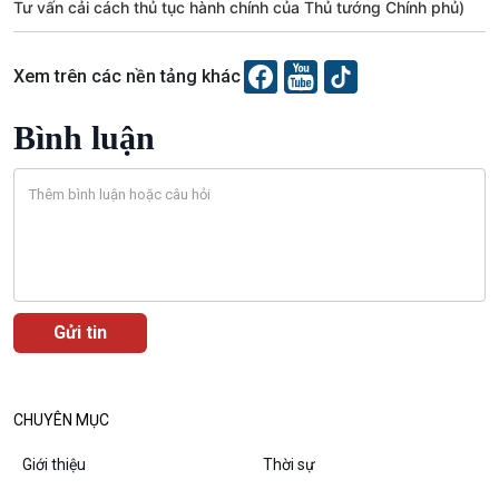
Tài nguyên và Môi trường
khí hậu
Tư vấn cải cách thủ tục hành chính của Thủ tướng Chính phủ)
Chuyên gia của bạn
Xã hội chuyển động
Xem trên các nền tảng khác
Bước chân đến trường
Bình luận
Văn hoá & Du lịch
Multimedia
Tin Văn hoá & Du lịch
Ảnh
Chát với người nổi tiếng
Video
Câu chuyện Thể thao
Infographic
E-Magazine
CHUYÊN MỤC
Giới thiệu
Thời sự
Podcast
Góc nhìn VOV1