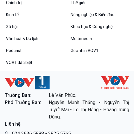
Chính trị
Thế giới
Bình luận
Kinh tế
Nông nghiệp & Biển đảo
10 phút Sự kiện - Luận bàn
Câu chuyện thời sự
Xã hội
Khoa học & Công nghệ
Dòng chảy sự kiện
Đối thoại
Văn hoá & Du lịch
Multimedia
Diễn đàn chủ nhật
Podcast
Góc nhìn VOV1
Chuyện đêm
VOV1 đặc biệt
VOV1 đặc biệt
Trưởng Ban:
Lê Văn Phúc.
Thanh âm ký sự
Phó Trưởng Ban:
Nguyễn Mạnh Thắng - Nguyễn Thị
Chân dung cuộc sống
Tuyết Mai - Lê Thị Hằng - Hoàng Trung
Các chương trình đặc biệt
Dũng.
Liên hệ
024 3936 5888 - 3825 5765.