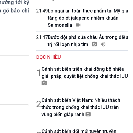
hướng tới kỷ
10 phút Sự kiện - Luận bàn
Câu chuyện thời sự
p gỡ báo chí
21:49
Lo ngại an toàn thực phẩm tại Mỹ gia
Dòng chảy sự kiện
tăng do ớt jalapeno nhiễm khuẩn
Đối thoại
Salmonella
Diễn đàn chủ nhật
21:47
Bước đột phá của châu Âu trong điều
Chuyện đêm
trị rối loạn nhịp tim
ĐỌC NHIỀU
Cảnh sát biển triển khai đồng bộ nhiều
1
giải pháp, quyết liệt chống khai thác IUU
Cảnh sát biển Việt Nam: Nhiều thách
2
thức trong chống khai thác IUU trên
vùng biển giáp ranh
Cảnh sát biển đổi mới tuyên truyền,