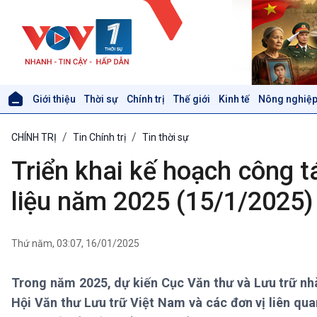
Giới thiệu
Thời sự
Chính trị
Thế giới
Kinh tế
Nông nghiệp
Giới thiệu
Thời sự
CHÍNH TRỊ
Tin Chính trị
Tin thời sự
Thời sự 6h
Thời sự 12h
Triển khai kế hoạch công tá
Thời sự 18h
Thời sự 21h30
liệu năm 2025 (15/1/2025)
Bản tin
Chuyên mục
Theo dòng Thời sự
Thứ năm, 03:07, 16/01/2025
Trong năm 2025, dự kiến Cục Văn thư và Lưu trữ nh
Xã hội
Khoa học & Công nghệ
Hội Văn thư Lưu trữ Việt Nam và các đơn vị liên qua
Tin Đời sống & Xã hội
Tin Khoa học & Công nghệ