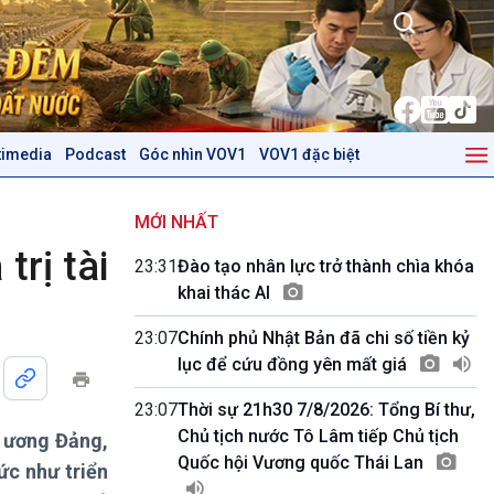
timedia
Podcast
Góc nhìn VOV1
VOV1 đặc biệt
Kinh tế
Nông nghiệp & Biển đảo
Tin Kinh tế
Tin Nông nghiệp & Biển
MỚI NHẤT
Trước giờ mở cửa
đảo
trị tài
23:31
Đào tạo nhân lực trở thành chìa khóa
Dòng chảy Kinh tế
Mùa vàng
khai thác AI
Sức sống hàng Việt
Biển đảo Việt Nam
Khởi nghiệp
Tâm tình biên giới và hải
23:07
Chính phủ Nhật Bản đã chi số tiền kỷ
Tuyên chiến với gian lận
đảo
lục để cứu đồng yên mất giá
thương mại
Tìm hiểu biển, đảo Việt
Nam
23:07
Thời sự 21h30 7/8/2026: Tổng Bí thư,
Chủ tịch nước Tô Lâm tiếp Chủ tịch
g ương Đảng,
Podcast
Góc nhìn VOV1
Quốc hội Vương quốc Thái Lan
ức như triển
Bình luận