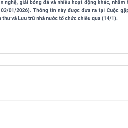
văn nghệ, giải bóng đá và nhiều hoạt động khác, nhằm 
Chát với người nổi tiếng
Video
Câu chuyện Thể thao
Infographic
03/01/2026). Thông tin này được đưa ra tại Cuộc gặ
E-Magazine
thư và Lưu trữ nhà nước tổ chức chiều qua (14/1).