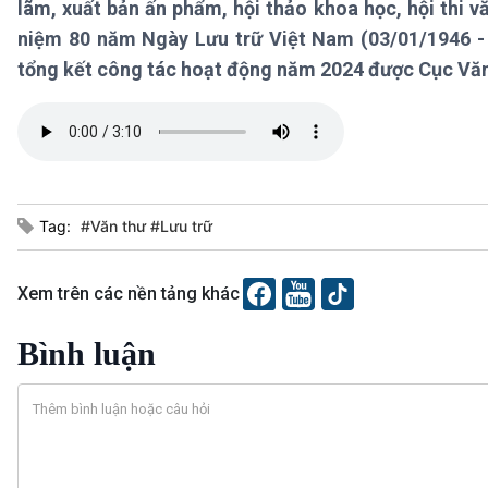
lãm, xuất bản ấn phẩm, hội thảo khoa học, hội thi 
360 độ Sức khỏe
Kết nối công nghệ
Chuyển đổi Xanh
Sống chung với biến đổi
niệm 80 năm Ngày Lưu trữ Việt Nam (03/01/1946 - 
Tài nguyên và Môi trường
khí hậu
tổng kết công tác hoạt động năm 2024 được Cục Văn 
Chuyên gia của bạn
Xã hội chuyển động
Bước chân đến trường
VOV1 đặc biệt
Thanh âm ký sự
Tag:
#Văn thư #Lưu trữ
Chân dung cuộc sống
Các chương trình đặc biệt
Xem trên các nền tảng khác
Bình luận