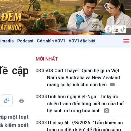
timedia
Podcast
Góc nhìn VOV1
VOV1 đặc biệt
Kinh tế
Nông nghiệp & Biển đảo
Tin Kinh tế
Tin Nông nghiệp & Biển
MỚI NHẤT
Trước giờ mở cửa
đảo
đề cập
08:35
GS Carl Thayer: Quan hệ giữa Việt
Dòng chảy Kinh tế
Mùa vàng
Nam với Australia và New Zealand
Sức sống hàng Việt
Biển đảo Việt Nam
mang lại lợi ích cho các bên
Khởi nghiệp
Tâm tình biên giới và hải
Tuyên chiến với gian lận
đảo
08:34
Tình hữu nghị Việt-Nga : Từ ký ức
thương mại
Tìm hiểu biển, đảo Việt
chiến tranh đến lòng biết ơn của thế
Nam
hệ sinh ra trong hòa bình
cập một loạt
Podcast
Góc nhìn VOV1
08:33
Thời sự 6h 7/8/2026: "Tấm khiên an
và kiểm soát
Bình luận
toàn có điều kiện" để đổi mới sáng