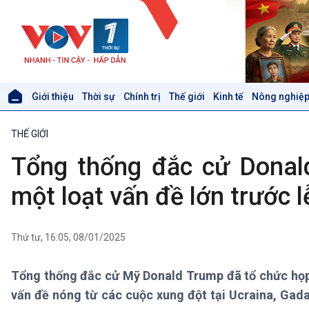
Giới thiệu
Thời sự
Chính trị
Thế giới
Kinh tế
Nông nghiệp
Giới thiệu
Thời sự
THẾ GIỚI
Thời sự 6h
Thời sự 12h
Tổng thống đắc cử Donal
Thời sự 18h
Thời sự 21h30
một loạt vấn đề lớn trước 
Bản tin
Chuyên mục
Theo dòng Thời sự
Thứ tư, 16:05, 08/01/2025
Tổng thống đắc cử Mỹ Donald Trump đã tổ chức họp 
Xã hội
Khoa học & Công nghệ
vấn đề nóng từ các cuộc xung đột tại Ucraina, Gad
Tin Đời sống & Xã hội
Tin Khoa học & Công nghệ