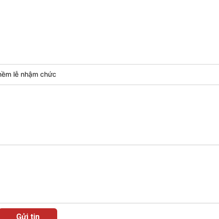
Chát với người nổi tiếng
Video
Câu chuyện Thể thao
Infographic
E-Magazine
hềm lễ nhậm chức