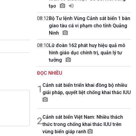
10 phút Sự kiện - Luận bàn
tạo
Câu chuyện thời sự
Dòng chảy sự kiện
08:12
Bộ Tư lệnh Vùng Cảnh sát biển 1 bàn
Đối thoại
giao tàu cá vi phạm cho tỉnh Quảng
Diễn đàn chủ nhật
Ninh
Chuyện đêm
08:10
Lữ đoàn 162 phát huy hiệu quả mô
hình giáo dục chính trị, quản lý tư
tưởng
ĐỌC NHIỀU
Cảnh sát biển triển khai đồng bộ nhiều
1
giải pháp, quyết liệt chống khai thác IUU
Cảnh sát biển Việt Nam: Nhiều thách
2
thức trong chống khai thác IUU trên
vùng biển giáp ranh