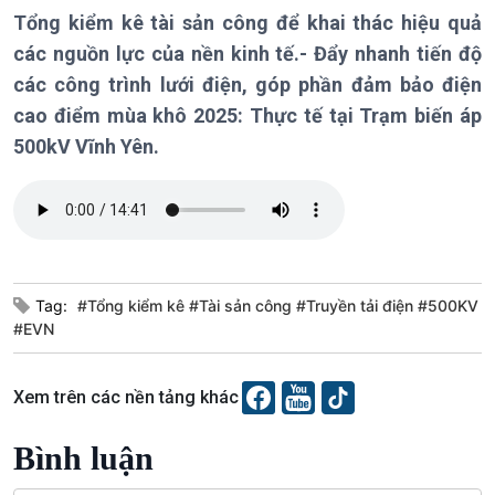
Chính trị
Thế giới
Tổng kiểm kê tài sản công để khai thác hiệu quả
Tin Chính trị
Tin thế giới
các nguồn lực của nền kinh tế.- Đẩy nhanh tiến độ
Chính phủ với người dân
Vấn đề quốc tế
các công trình lưới điện, góp phần đảm bảo điện
Quốc hội với cử tri
Hồ sơ sự kiện quốc tế
cao điểm mùa khô 2025: Thực tế tại Trạm biến áp
Xây dựng đảng
Thế giới & Việt Nam
500kV Vĩnh Yên.
Đảng trong cuộc sống
Biên cương - Một dải vững
Nhận diện sự thật
bền
Pháp luật và đời sống
Kinh tế
Nông nghiệp & Biển đảo
Tin Kinh tế
Tin Nông nghiệp & Biển
Tag:
#Tổng kiểm kê #Tài sản công #Truyền tải điện #500KV
Trước giờ mở cửa
đảo
#EVN
Dòng chảy Kinh tế
Mùa vàng
Sức sống hàng Việt
Biển đảo Việt Nam
Xem trên các nền tảng khác
Khởi nghiệp
Tâm tình biên giới và hải
Tuyên chiến với gian lận
đảo
Bình luận
thương mại
Tìm hiểu biển, đảo Việt
Nam