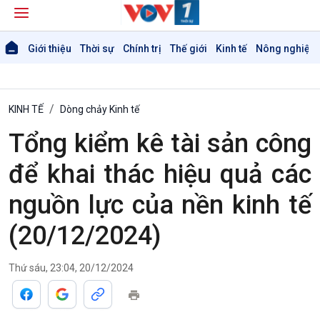
Giới thiệu
Thời sự
Chính trị
Thế giới
Kinh tế
Nông nghiệp 
KINH TẾ
Dòng chảy Kinh tế
Tổng kiểm kê tài sản công
Giới thiệu
Thời sự
để khai thác hiệu quả các
Thời sự 6h
nguồn lực của nền kinh tế
Thời sự 12h
Thời sự 18h
(20/12/2024)
Thời sự 21h30
Bản tin
Thứ sáu, 23:04, 20/12/2024
Chuyên mục
Theo dòng Thời sự