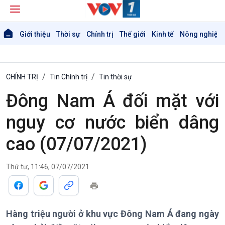
Giới thiệu
Thời sự
Chính trị
Thế giới
Kinh tế
Nông nghiệp 
CHÍNH TRỊ
Tin Chính trị
Tin thời sự
Đông Nam Á đối mặt với
Giới thiệu
Thời sự
nguy cơ nước biển dâng
Thời sự 6h
Thời sự 12h
cao (07/07/2021)
Thời sự 18h
Thời sự 21h30
Thứ tư, 11:46, 07/07/2021
Bản tin
Chuyên mục
Theo dòng Thời sự
Hàng triệu người ở khu vực Đông Nam Á đang ngày
Chính trị
Thế giới