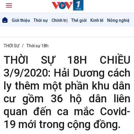
Giới thiệu
Thời sự
Chính trị
Thế giới
Kinh tế
Nông nghiệp 
THỜI SỰ
Thời sự 18h
THỜI SỰ 18H CHIỀU
3/9/2020: Hải Dương cách
ly thêm một phần khu dân
Giới thiệu
Thời sự
cư gồm 36 hộ dân liên
Thời sự 6h
Thời sự 12h
quan đến ca mắc Covid-
Thời sự 18h
Thời sự 21h30
19 mới trong cộng đồng.
Bản tin
Chuyên mục