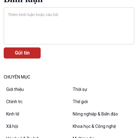
Bước chân đến trường
Văn hoá & Du lịch
Multimedia
Tin Văn hoá & Du lịch
Ảnh
Chát với người nổi tiếng
Video
Câu chuyện Thể thao
Infographic
E-Magazine
CHUYÊN MỤC
Giới thiệu
Thời sự
Chính trị
Thế giới
Podcast
Góc nhìn VOV1
Kinh tế
Nông nghiệp & Biển đảo
Bình luận
10 phút Sự kiện - Luận bàn
Xã hội
Khoa học & Công nghệ
Câu chuyện thời sự