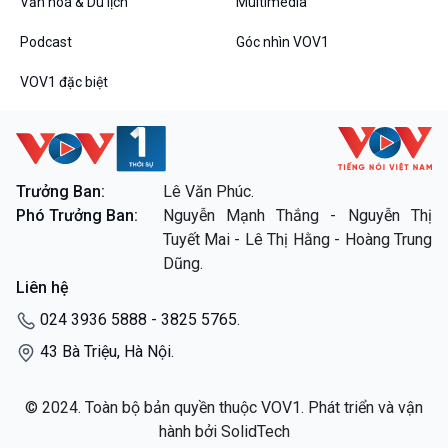
Văn hoá & Du lịch
Multimedia
Dòng chảy sự kiện
Đối thoại
Podcast
Góc nhìn VOV1
Diễn đàn chủ nhật
Chuyện đêm
VOV1 đặc biệt
Trưởng Ban:
Lê Văn Phúc.
VOV1 đặc biệt
Phó Trưởng Ban:
Nguyễn Mạnh Thắng - Nguyễn Thị
Thanh âm ký sự
Tuyết Mai - Lê Thị Hằng - Hoàng Trung
Chân dung cuộc sống
Dũng.
Các chương trình đặc biệt
Liên hệ
024 3936 5888 - 3825 5765.
43 Bà Triệu, Hà Nội.
© 2024. Toàn bộ bản quyền thuộc VOV1. Phát triển và vận
hành bởi SolidTech