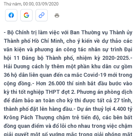
Thứ năm, 00:00, 03/09/2020
Theo dòng Thời sự
- Bộ Chính trị làm việc với Ban Thường vụ Thành ủy
Chính trị
Thế giới
Thành phố Hồ Chí Minh, cho ý kiến về dự thảo các
văn kiện và phương án công tác nhân sự trình Đại
Tin Chính trị
Tin thế giới
Chính phủ với người dân
Vấn đề quốc tế
hội 11 Đảng bộ Thành phố, nhiệm kỳ 2020-2025.-
Quốc hội với cử tri
Hồ sơ sự kiện quốc tế
Hải Dương cách ly thêm một phần khu dân cư gồm
Xây dựng đảng
Thế giới & Việt Nam
36 hộ dân liên quan đến ca mắc Covid-19 mới trong
Đảng trong cuộc sống
Biên cương - Một dải vững
cộng đồng.- Hơn 26.000 thí sinh bắt đầu bước vào
Nhận diện sự thật
bền
kỳ thi tốt nghiệp THPT đợt 2. Phương án phòng dịch
Pháp luật và đời sống
để đảm bảo an toàn cho kỳ thi được tất cả 27 tỉnh,
thành phố đặt lên hàng đầu.- Dự án thuỷ lợi 4.400 tỷ
Krông Pách Thượng chậm trễ tiến độ, các bên bất
đồng quan điểm và đổ lỗi cho nhau trong việc chậm
Kinh tế
Nông nghiệp & Biển đảo
giải quyết một số vướng mắc trong giải phóng mặt