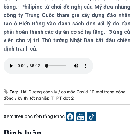
Tin Kinh tế
Tin Nông nghiệp & Biển
bằng.- Philipine từ chối đề nghị của Mỹ đưa những
Trước giờ mở cửa
đảo
công ty Trung Quốc tham gia xây dựng đảo nhân
Dòng chảy Kinh tế
Mùa vàng
Sức sống hàng Việt
Biển đảo Việt Nam
tạo ở Biển Đông vào danh sách đen với lý do cần
Khởi nghiệp
Tâm tình biên giới và hải
phải hoàn thành các dự án cơ sở hạ tầng.- 3 ứng cử
Tuyên chiến với gian lận
đảo
viên cho vị trí Thủ tướng Nhật Bản bắt đầu chiến
thương mại
Tìm hiểu biển, đảo Việt
dịch tranh cử.
Nam
Xã hội
Khoa học & Công nghệ
Tag:
Hải Dương cách ly
ca mắc Covid-19 mới trong cộng
Tin Đời sống & Xã hội
Tin Khoa học & Công nghệ
đồng
kỳ thi tốt nghiệp THPT đợt 2
360 độ Sức khỏe
Kết nối công nghệ
Chuyển đổi Xanh
Sống chung với biến đổi
Xem trên các nền tảng khác
Tài nguyên và Môi trường
khí hậu
Chuyên gia của bạn
Bình luận
Xã hội chuyển động