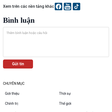
Chuyên gia của bạn
Xem trên các nền tảng khác
Xã hội chuyển động
Bước chân đến trường
Bình luận
Văn hoá & Du lịch
Multimedia
Tin Văn hoá & Du lịch
Ảnh
Chát với người nổi tiếng
Video
Câu chuyện Thể thao
Infographic
E-Magazine
CHUYÊN MỤC
Giới thiệu
Thời sự
Podcast
Góc nhìn VOV1
Chính trị
Thế giới
Bình luận