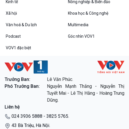
Kinh tế
Nông nghiệp & Biển đảo
10 phút Sự kiện - Luận bàn
Câu chuyện thời sự
Xã hội
Khoa học & Công nghệ
Dòng chảy sự kiện
Văn hoá & Du lịch
Multimedia
Đối thoại
Diễn đàn chủ nhật
Podcast
Góc nhìn VOV1
Chuyện đêm
VOV1 đặc biệt
VOV1 đặc biệt
Trưởng Ban:
Lê Văn Phúc.
Thanh âm ký sự
Phó Trưởng Ban:
Nguyễn Mạnh Thắng - Nguyễn Thị
Chân dung cuộc sống
Tuyết Mai - Lê Thị Hằng - Hoàng Trung
Các chương trình đặc biệt
Dũng.
Liên hệ
024 3936 5888 - 3825 5765.
43 Bà Triệu, Hà Nội.