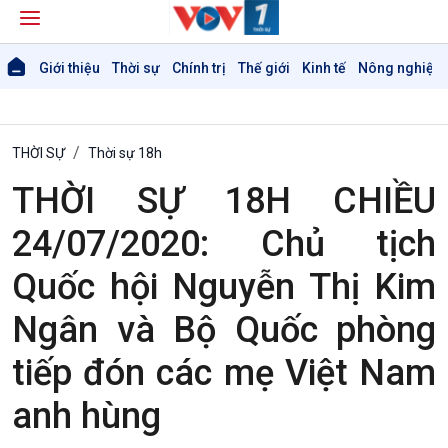
Giới thiệu
Thời sự
Chính trị
Thế giới
Kinh tế
Nông nghiệp 
THỜI SỰ
Thời sự 18h
THỜI SỰ 18H CHIỀU
24/07/2020: Chủ tịch
Quốc hội Nguyễn Thị Kim
Giới thiệu
Thời sự
Ngân và Bộ Quốc phòng
Thời sự 6h
Thời sự 12h
tiếp đón các mẹ Việt Nam
Thời sự 18h
Thời sự 21h30
anh hùng
Bản tin