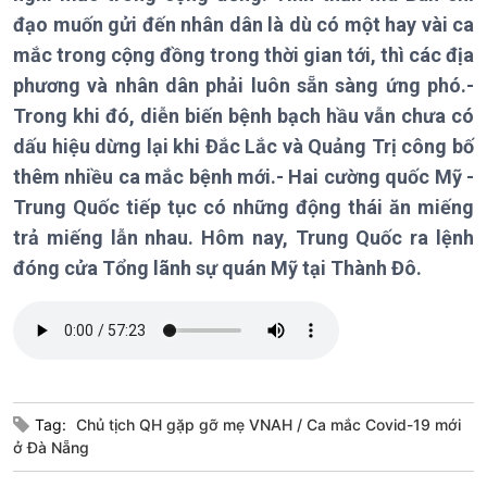
Kinh tế
Nông nghiệp & Biển đảo
đạo muốn gửi đến nhân dân là dù có một hay vài ca
Tin Kinh tế
Tin Nông nghiệp & Biển
mắc trong cộng đồng trong thời gian tới, thì các địa
Trước giờ mở cửa
đảo
phương và nhân dân phải luôn sẵn sàng ứng phó.-
Dòng chảy Kinh tế
Mùa vàng
Trong khi đó, diễn biến bệnh bạch hầu vẫn chưa có
Sức sống hàng Việt
Biển đảo Việt Nam
Khởi nghiệp
Tâm tình biên giới và hải
dấu hiệu dừng lại khi Đắc Lắc và Quảng Trị công bố
Tuyên chiến với gian lận
đảo
thêm nhiều ca mắc bệnh mới.- Hai cường quốc Mỹ -
thương mại
Tìm hiểu biển, đảo Việt
Trung Quốc tiếp tục có những động thái ăn miếng
Nam
trả miếng lẫn nhau. Hôm nay, Trung Quốc ra lệnh
đóng cửa Tổng lãnh sự quán Mỹ tại Thành Đô.
Xã hội
Khoa học & Công nghệ
Tin Đời sống & Xã hội
Tin Khoa học & Công nghệ
360 độ Sức khỏe
Kết nối công nghệ
Tag:
Chủ tịch QH gặp gỡ mẹ VNAH
Ca mắc Covid-19 mới
Chuyển đổi Xanh
Sống chung với biến đổi
ở Đà Nẵng
Tài nguyên và Môi trường
khí hậu