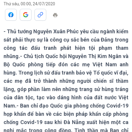
Chuyên mục
Thứ sáu, 00:00, 24/07/2020
Theo dòng Thời sự
- Thủ tướng Nguyễn Xuân Phúc yêu cầu ngành kiểm
sát phải thực sự là công cụ sắc bén của Đảng trong
Chính trị
Thế giới
công tác đấu tranh phát hiện tội phạm tham
Tin Chính trị
Tin thế giới
nhũng.- Chủ tịch Quốc hội Nguyễn Thị Kim Ngân và
Chính phủ với người dân
Vấn đề quốc tế
Bộ Quốc phòng tiếp đón các mẹ Việt Nam anh
Quốc hội với cử tri
Hồ sơ sự kiện quốc tế
hùng. Trong lịch sử đấu tranh bảo vệ Tổ quốc vĩ đại,
Xây dựng đảng
Thế giới & Việt Nam
các mẹ đã trở thành những người chiến sĩ thầm
Đảng trong cuộc sống
Biên cương - Một dải vững
lặng, góp phần làm nên những trang sử hùng tráng
Nhận diện sự thật
bền
Pháp luật và đời sống
của dân tộc, tạc vào dáng hình của đất nước Việt
Nam.- Ban chỉ đạo Quốc gia phòng chống Covid-19
họp khẩn để bàn về các biện pháp khẩn cấp phòng
chống Covid-19 sau khi Đà Nẵng xuất hiện một ca
nghi mắc trong cộng đồng. Tinh thần mà Ban chỉ