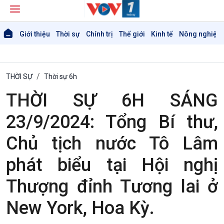
Giới thiệu
Thời sự
Chính trị
Thế giới
Kinh tế
Nông nghiệp 
THỜI SỰ
Thời sự 6h
THỜI SỰ 6H SÁNG
23/9/2024: Tổng Bí thư,
Giới thiệu
Thời sự
Chủ tịch nước Tô Lâm
Thời sự 6h
phát biểu tại Hội nghị
Thời sự 12h
Thời sự 18h
Thượng đỉnh Tương lai ở
Thời sự 21h30
Bản tin
New York, Hoa Kỳ.
Chuyên mục
Theo dòng Thời sự