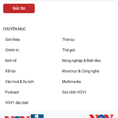
Văn hoá & Du lịch
Multimedia
Tin Văn hoá & Du lịch
Ảnh
Chát với người nổi tiếng
Video
CHUYÊN MỤC
Câu chuyện Thể thao
Infographic
E-Magazine
Giới thiệu
Thời sự
Chính trị
Thế giới
Kinh tế
Nông nghiệp & Biển đảo
Podcast
Góc nhìn VOV1
Xã hội
Khoa học & Công nghệ
Bình luận
10 phút Sự kiện - Luận bàn
Văn hoá & Du lịch
Multimedia
Câu chuyện thời sự
Dòng chảy sự kiện
Podcast
Góc nhìn VOV1
Đối thoại
VOV1 đặc biệt
Diễn đàn chủ nhật
Chuyện đêm