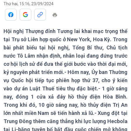
Thứ hai, 15:16, 23/09/2024
Chính trị
Thế giới
Hội nghị Thượng đỉnh Tương lai khai mạc trọng thể
Tin Chính trị
Tin thế giới
tại Trụ sở Liên hợp quốc ở New York, Hoa Kỳ. Trong
Chính phủ với người dân
Vấn đề quốc tế
bài phát biểu tại hội nghị, Tổng Bí thư, Chủ tịch
Quốc hội với cử tri
Hồ sơ sự kiện quốc tế
nước Tô Lâm nhận định, nhân loại đang đứng trước
Xây dựng đảng
Thế giới & Việt Nam
cơ hội lịch sử để đưa thế giới bước vào thời đại mới,
Đảng trong cuộc sống
Biên cương - Một dải vững
kỷ nguyên phát triển mới.- Hôm nay, Ủy ban Thường
Nhận diện sự thật
bền
Pháp luật và đời sống
vụ Quốc hội tiếp tục phiên họp thứ 37, cho ý kiến
vào dự án Luật Thuế tiêu thụ đặc biệt.- 1 giờ sáng
nay, đóng 1 cửa xả đáy hồ thủy điện Hòa Bình.
Trong khi đó, 10 giờ sáng nay, hồ thủy điện Trị An
Kinh tế
Nông nghiệp & Biển đảo
lớn nhất miền Nam sẽ tiến hành xả lũ.- Xung đột tại
Tin Kinh tế
Tin Nông nghiệp & Biển
Trung Đông thêm căng thẳng khi lực lượng Hecbola
Trước giờ mở cửa
đảo
tại Li-băng tuyên bố bắt đầu cuộc chiến mở không
Dòng chảy Kinh tế
Mùa vàng