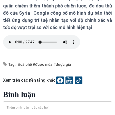
quân chiếm thêm thành phố chiến lược, đe dọa thủ
Dòng chảy Kinh tế
Mùa vàng
Sức sống hàng Việt
Biển đảo Việt Nam
đô của Syria- Google công bố mô hình dự báo thời
Khởi nghiệp
Tâm tình biên giới và hải
tiết ứng dụng trí tuệ nhân tạo với độ chính xác và
Tuyên chiến với gian lận
đảo
tốc độ vượt trội so với các mô hình hiện tại
thương mại
Tìm hiểu biển, đảo Việt
Nam
Xã hội
Tag:
#cà phê #được mùa #được giá
Khoa học & Công nghệ
Tin Đời sống & Xã hội
Tin Khoa học & Công nghệ
360 độ Sức khỏe
Kết nối công nghệ
Xem trên các nền tảng khác
Chuyển đổi Xanh
Sống chung với biến đổi
Tài nguyên và Môi trường
khí hậu
Bình luận
Chuyên gia của bạn
Xã hội chuyển động
Bước chân đến trường