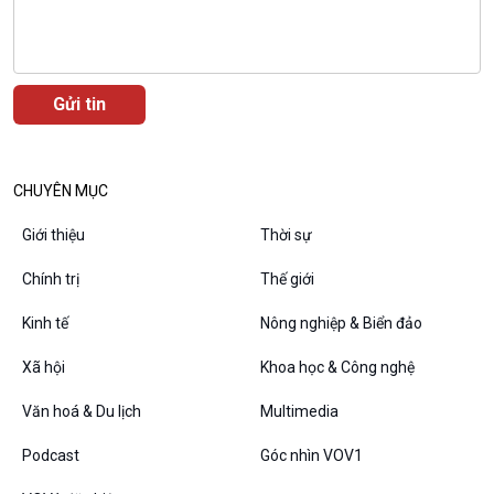
Văn hoá & Du lịch
Multimedia
Tin Văn hoá & Du lịch
Ảnh
Chát với người nổi tiếng
Video
Câu chuyện Thể thao
Infographic
CHUYÊN MỤC
E-Magazine
Giới thiệu
Thời sự
Chính trị
Thế giới
Podcast
Góc nhìn VOV1
Kinh tế
Nông nghiệp & Biển đảo
Bình luận
Xã hội
Khoa học & Công nghệ
10 phút Sự kiện - Luận bàn
Câu chuyện thời sự
Văn hoá & Du lịch
Multimedia
Dòng chảy sự kiện
Podcast
Góc nhìn VOV1
Đối thoại
Diễn đàn chủ nhật