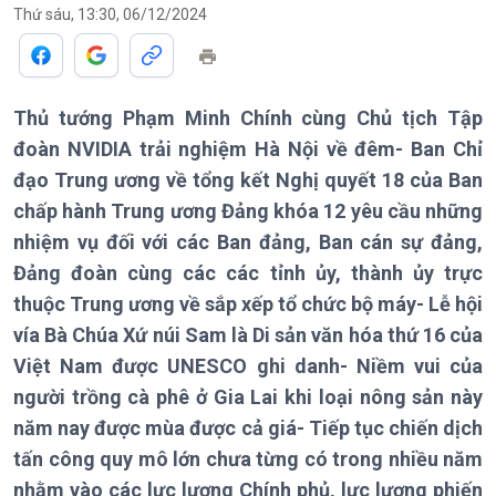
Theo dòng Thời sự
Thứ sáu, 13:30, 06/12/2024
Thủ tướng Phạm Minh Chính cùng Chủ tịch Tập
Chính trị
Thế giới
đoàn NVIDIA trải nghiệm Hà Nội về đêm- Ban Chỉ
Tin Chính trị
Tin thế giới
đạo Trung ương về tổng kết Nghị quyết 18 của Ban
Chính phủ với người dân
Vấn đề quốc tế
chấp hành Trung ương Đảng khóa 12 yêu cầu những
Quốc hội với cử tri
Hồ sơ sự kiện quốc tế
Xây dựng đảng
Thế giới & Việt Nam
nhiệm vụ đối với các Ban đảng, Ban cán sự đảng,
Đảng trong cuộc sống
Biên cương - Một dải vững
Đảng đoàn cùng các các tỉnh ủy, thành ủy trực
Nhận diện sự thật
bền
thuộc Trung ương về sắp xếp tổ chức bộ máy- Lễ hội
Pháp luật và đời sống
vía Bà Chúa Xứ núi Sam là Di sản văn hóa thứ 16 của
Việt Nam được UNESCO ghi danh- Niềm vui của
người trồng cà phê ở Gia Lai khi loại nông sản này
năm nay được mùa được cả giá- Tiếp tục chiến dịch
Kinh tế
Nông nghiệp & Biển đảo
tấn công quy mô lớn chưa từng có trong nhiều năm
Tin Kinh tế
Tin Nông nghiệp & Biển
nhằm vào các lực lượng Chính phủ, lực lượng phiến
Trước giờ mở cửa
đảo