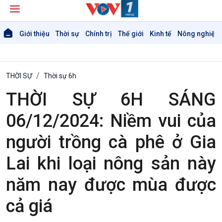
Giới thiệu
Thời sự
Chính trị
Thế giới
Kinh tế
Nông nghiệp 
THỜI SỰ
Thời sự 6h
THỜI SỰ 6H SÁNG
06/12/2024: Niềm vui của
người trồng cà phê ở Gia
Giới thiệu
Thời sự
Thời sự 6h
Lai khi loại nông sản này
Thời sự 12h
Thời sự 18h
năm nay được mùa được
Thời sự 21h30
cả giá
Bản tin
Chuyên mục