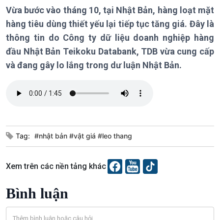
Chính trị
Thế giới
Vừa bước vào tháng 10, tại Nhật Bản, hàng loạt mặt
Tin Chính trị
Tin thế giới
hàng tiêu dùng thiết yếu lại tiếp tục tăng giá. Đây là
Chính phủ với người dân
Vấn đề quốc tế
thông tin do Công ty dữ liệu doanh nghiệp hàng
Quốc hội với cử tri
Hồ sơ sự kiện quốc tế
đầu Nhật Bản Teikoku Databank, TDB vừa cung cấp
Xây dựng đảng
Thế giới & Việt Nam
và đang gây lo lắng trong dư luận Nhật Bản.
Đảng trong cuộc sống
Biên cương - Một dải vững
Nhận diện sự thật
bền
Pháp luật và đời sống
Kinh tế
Nông nghiệp & Biển đảo
Tin Kinh tế
Tin Nông nghiệp & Biển
Tag:
#nhật bản #vật giá #leo thang
Trước giờ mở cửa
đảo
Dòng chảy Kinh tế
Mùa vàng
Sức sống hàng Việt
Biển đảo Việt Nam
Xem trên các nền tảng khác
Khởi nghiệp
Tâm tình biên giới và hải
Tuyên chiến với gian lận
đảo
Bình luận
thương mại
Tìm hiểu biển, đảo Việt
Nam