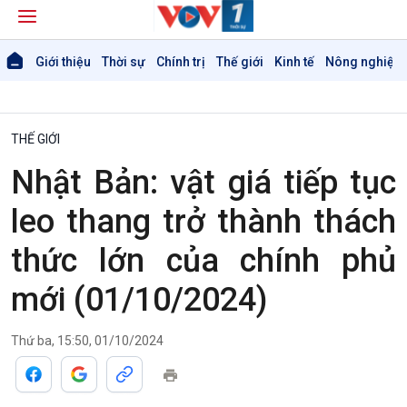
Giới thiệu
Thời sự
Chính trị
Thế giới
Kinh tế
Nông nghiệp 
THẾ GIỚI
Nhật Bản: vật giá tiếp tục
Giới thiệu
Thời sự
leo thang trở thành thách
Thời sự 6h
thức lớn của chính phủ
Thời sự 12h
Thời sự 18h
mới (01/10/2024)
Thời sự 21h30
Bản tin
Thứ ba, 15:50, 01/10/2024
Chuyên mục
Theo dòng Thời sự