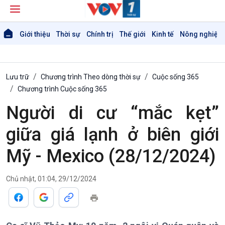
Giới thiệu
Thời sự
Chính trị
Thế giới
Kinh tế
Nông nghiệp 
Lưu trữ
Chương trình Theo dòng thời sự
Cuộc sống 365
Chương trình Cuộc sống 365
Người di cư “mắc kẹt”
Giới thiệu
Thời sự
Thời sự 6h
giữa giá lạnh ở biên giới
Thời sự 12h
Thời sự 18h
Mỹ - Mexico (28/12/2024)
Thời sự 21h30
Bản tin
Chủ nhật, 01:04, 29/12/2024
Chuyên mục
Theo dòng Thời sự
Chính trị
Thế giới