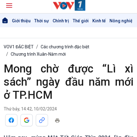
Giới thiệu
Thời sự
Chính trị
Thế giới
Kinh tế
Nông nghiệp 
VOV1 ĐẶC BIỆT
Các chương trình đặc biệt
Chương trình Xuân-Năm mới
Mong chờ được “Lì xì
Giới thiệu
Thời sự
Thời sự 6h
sách” ngày đầu năm mới
Thời sự 12h
ở TP.HCM
Thời sự 18h
Thời sự 21h30
Bản tin
Thứ bảy, 14:42, 10/02/2024
Chuyên mục
Theo dòng Thời sự