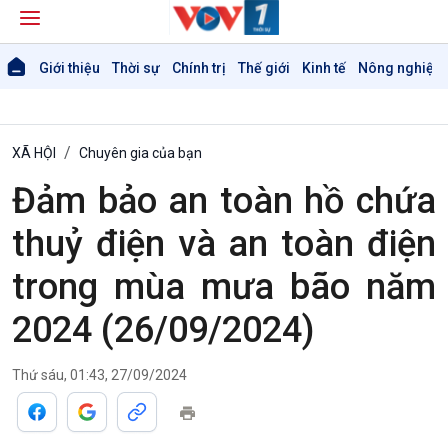
Giới thiệu
Thời sự
Chính trị
Thế giới
Kinh tế
Nông nghiệp 
XÃ HỘI
Chuyên gia của bạn
Đảm bảo an toàn hồ chứa
thuỷ điện và an toàn điện
Giới thiệu
Thời sự
trong mùa mưa bão năm
Thời sự 6h
Thời sự 12h
2024 (26/09/2024)
Thời sự 18h
Thời sự 21h30
Thứ sáu, 01:43, 27/09/2024
Bản tin
Chuyên mục
Theo dòng Thời sự