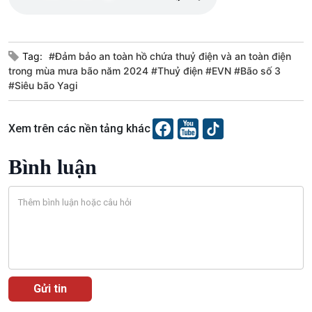
Khởi nghiệp
Tâm tình biên giới và hải
Tuyên chiến với gian lận
đảo
thương mại
Tìm hiểu biển, đảo Việt
Tag:
#Đảm bảo an toàn hồ chứa thuỷ điện và an toàn điện
Nam
trong mùa mưa bão năm 2024 #Thuỷ điện #EVN #Bão số 3
#Siêu bão Yagi
Xem trên các nền tảng khác
Xã hội
Khoa học & Công nghệ
Tin Đời sống & Xã hội
Tin Khoa học & Công nghệ
Bình luận
360 độ Sức khỏe
Kết nối công nghệ
Chuyển đổi Xanh
Sống chung với biến đổi
Tài nguyên và Môi trường
khí hậu
Chuyên gia của bạn
Xã hội chuyển động
Bước chân đến trường