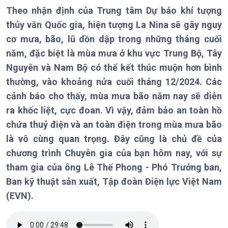
Theo nhận định của Trung tâm Dự báo khí tượng
thủy văn Quốc gia, hiện tượng La Nina sẽ gây nguy
cơ mưa, bão, lũ dồn dập trong những tháng cuối
Chính trị
Thế giới
năm, đặc biệt là mùa mưa ở khu vực Trung Bộ, Tây
Tin Chính trị
Tin thế giới
Nguyên và Nam Bộ có thể kết thúc muộn hơn bình
Chính phủ với người dân
Vấn đề quốc tế
Quốc hội với cử tri
Hồ sơ sự kiện quốc tế
thường, vào khoảng nửa cuối tháng 12/2024. Các
Xây dựng đảng
Thế giới & Việt Nam
cảnh báo cho thấy, mùa mưa bão năm nay sẽ diễn
Đảng trong cuộc sống
Biên cương - Một dải vững
ra khốc liệt, cực đoan. Vì vậy, đảm bảo an toàn hồ
Nhận diện sự thật
bền
chứa thuỷ điện và an toàn điện trong mùa mưa bão
Pháp luật và đời sống
là vô cùng quan trọng. Đây cũng là chủ đề của
chương trình Chuyên gia của bạn hôm nay, với sự
tham gia của ông Lê Thế Phong - Phó Trưởng ban,
Kinh tế
Nông nghiệp & Biển đảo
Ban kỹ thuật sản xuất, Tập đoàn Điện lực Việt Nam
Tin Kinh tế
Tin Nông nghiệp & Biển
(EVN).
Trước giờ mở cửa
đảo
Dòng chảy Kinh tế
Mùa vàng
Sức sống hàng Việt
Biển đảo Việt Nam