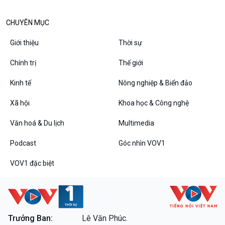
Văn hoá & Du lịch
Multimedia
Tin Văn hoá & Du lịch
Ảnh
CHUYÊN MỤC
Chát với người nổi tiếng
Video
Câu chuyện Thể thao
Infographic
Giới thiệu
Thời sự
E-Magazine
Chính trị
Thế giới
Kinh tế
Nông nghiệp & Biển đảo
Podcast
Góc nhìn VOV1
Xã hội
Khoa học & Công nghệ
Bình luận
Văn hoá & Du lịch
Multimedia
10 phút Sự kiện - Luận bàn
Câu chuyện thời sự
Podcast
Góc nhìn VOV1
Dòng chảy sự kiện
Đối thoại
VOV1 đặc biệt
Diễn đàn chủ nhật
Chuyện đêm
Trưởng Ban:
Lê Văn Phúc.