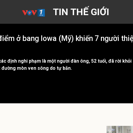
TIN THẾ GIỚI
 điểm ở bang Iowa (Mỹ) khiến 7 người thi
ác định nghi phạm là một người đàn ông, 52 tuổi, đã rời khỏi
t đường mòn ven sông do tự bắn.