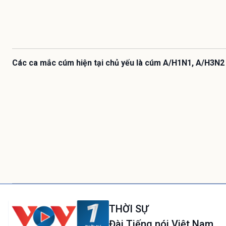
Các ca mắc cúm hiện tại chủ yếu là cúm A/H1N1, A/H3N2
THỜI SỰ
Đài Tiếng nói Việt Nam