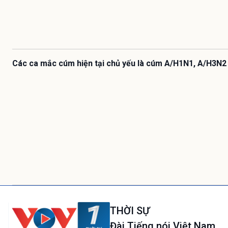
Các ca mắc cúm hiện tại chủ yếu là cúm A/H1N1, A/H3N2
THỜI SỰ
Đài Tiếng nói Việt Nam