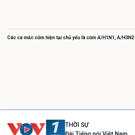
Các ca mắc cúm hiện tại chủ yếu là cúm A/H1N1, A/H3N2
THỜI SỰ
Đài Tiếng nói Việt Nam