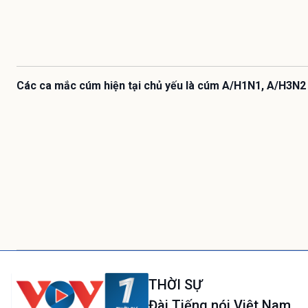
Các ca mắc cúm hiện tại chủ yếu là cúm A/H1N1, A/H3N2
THỜI SỰ
Đài Tiếng nói Việt Nam