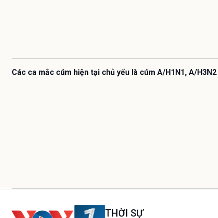
Các ca mắc cúm hiện tại chủ yếu là cúm A/H1N1, A/H3N2
THỜI SỰ