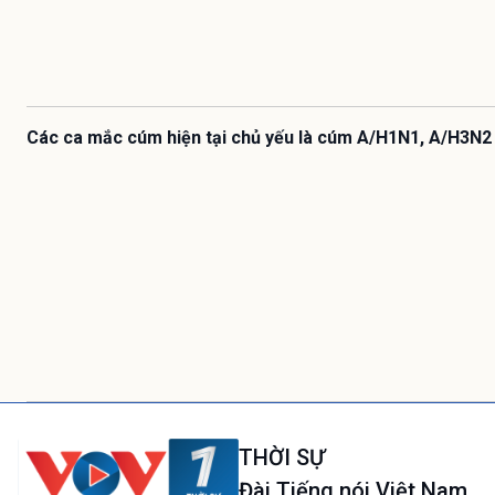
Các ca mắc cúm hiện tại chủ yếu là cúm A/H1N1, A/H3N2
THỜI SỰ
Đài Tiếng nói Việt Nam