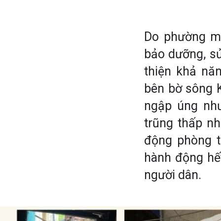
Do phường mớ
bảo dưỡng, s
thiện khả nă
bên bờ sông K
ngập úng nh
trũng thấp nh
động phòng t
hành động hết
người dân.