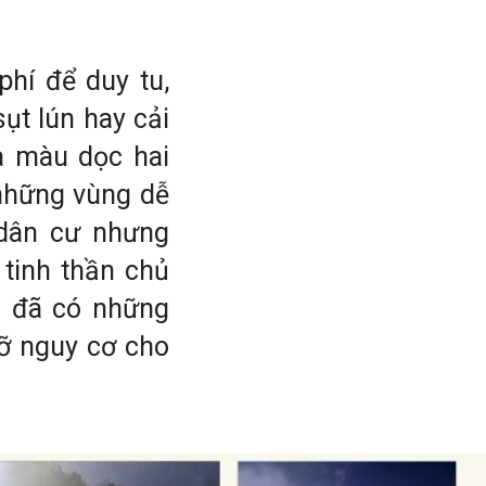
hí để duy tu,
t lún hay cải
a màu dọc hai
 những vùng dễ
dân cư nhưng
 tinh thần chủ
a đã có những
gỡ nguy cơ cho