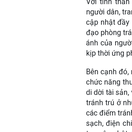
Với tinh thần
người dân, tr
cập nhật đầy 
đạo phòng trán
ánh của người
kịp thời ứng p
Bên cạnh đó, 
chức năng thu
di dời tài sản
tránh trú ở nh
các điểm tránh
sạch, điện ch