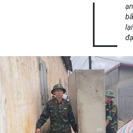
L
ạn
bã
lạ
đạ