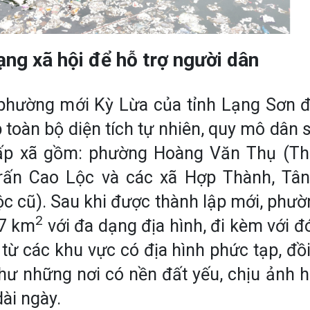
ng xã hội để hỗ trợ người dân
phường mới Kỳ Lừa của tỉnh Lạng Sơn đ
 toàn bộ diện tích tự nhiên, quy mô dân 
ấp xã gồm: phường Hoàng Văn Thụ (T
trấn Cao Lộc và các xã Hợp Thành, Tân
c cũ). Sau khi được thành lập mới, phườn
2
,7 km
với đa dạng địa hình, đi kèm với đ
từ các khu vực có địa hình phức tạp, đồi 
như những nơi có nền đất yếu, chịu ảnh h
ài ngày.