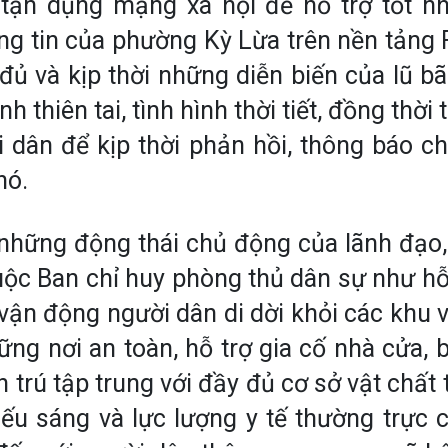
 tận dụng mạng xã hội để hỗ trợ tốt n
ang tin của phường Kỳ Lừa trên nền tảng
đủ và kịp thời những diễn biến của lũ bã
h thiên tai, tình hình thời tiết, đồng thời
 dân để kịp thời phản hồi, thông báo c
hó.
những động thái chủ động của lãnh đạo,
ộc Ban chỉ huy phòng thủ dân sự như hỗ
, vận động người dân di dời khỏi các khu
ững nơi an toàn, hỗ trợ gia cố nhà cửa, 
 trú tập trung với đầy đủ cơ sở vật chất 
iếu sáng và lực lượng y tế thường trực 