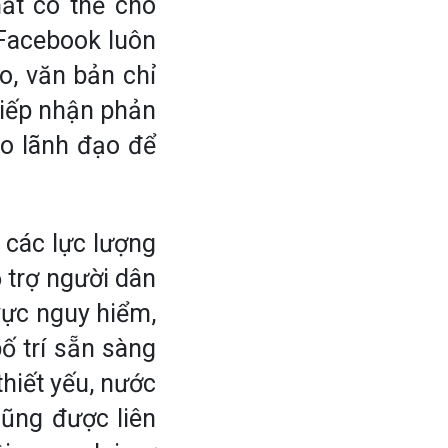
hất có thể cho
 Facebook luôn
o, văn bản chỉ
 tiếp nhận phản
ho lãnh đạo để
 các lực lượng
 trợ người dân
 vực nguy hiểm,
bố trí sẵn sàng
thiết yếu, nước
cũng được liên