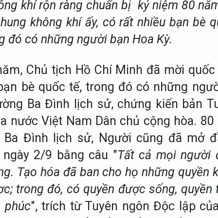
ông khí rộn ràng chuẩn bị kỷ niệm 80 nă
chung không khí ấy, có rất nhiều bạn bè q
ng đó có những người bạn Hoa Kỳ.
năm, Chủ tịch Hồ Chí Minh đã mời quốc
bạn bè quốc tế, trong đó có những ngườ
ờng Ba Đình lịch sử, chứng kiến bản T
 ra nước Việt Nam Dân chủ cộng hòa. 80 
 Ba Đình lịch sử, Người cũng đã mở 
 ngày 2/9 bằng câu "
Tất cả mọi người 
ng. Tạo hóa đã ban cho họ những quyền k
; trong đó, có quyền được sống, quyền 
 phúc
", trích từ Tuyên ngôn Độc lập củ