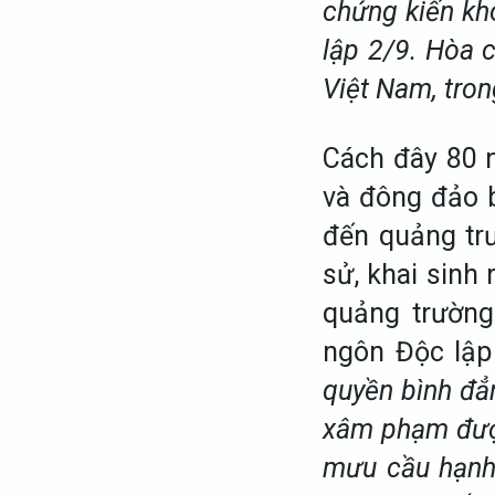
chứng kiến kh
lập 2/9. Hòa 
Việt Nam, tro
Cách đây 80 
và đông đảo 
đến quảng trư
sử, khai sinh
quảng trường
ngôn Độc lập
quyền bình đẳ
xâm phạm được
mưu cầu hạnh