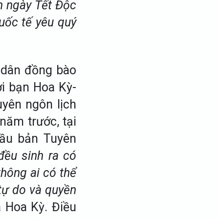
m ngày Tết Độc
uốc tế yêu quý
 dân đồng bào
i bạn Hoa Kỳ-
uyên ngôn lịch
năm trước, tại
đầu bản Tuyên
đều sinh ra có
hông ai có thể
tự do và quyền
a Hoa Kỳ. Điều