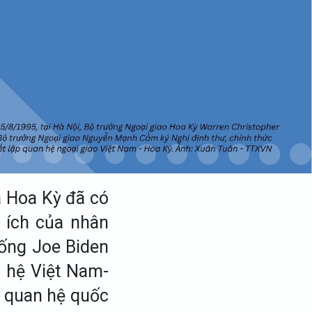
à Hoa Kỳ đã có
i ích của nhân
hống Joe Biden
n hệ Việt Nam-
g quan hệ quốc