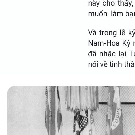
này cho thấy,
muốn làm bạn
Và trong lễ k
Nam-Hoa Kỳ n
đã nhắc lại 
nối về tinh th