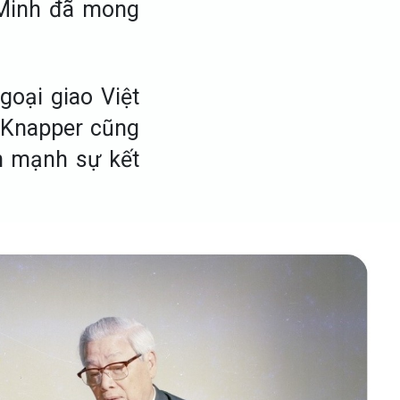
í Minh đã mong
goại giao Việt
 Knapper cũng
n mạnh sự kết