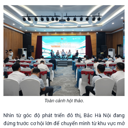
Podcast
Góc nhìn VOV1
Bình luận
10 phút Sự kiện - Luận bàn
Câu chuyện thời sự
Dòng chảy sự kiện
Đối thoại
Diễn đàn chủ nhật
Chuyện đêm
Toàn cảnh hội thảo.
Nhìn từ góc độ phát triển đô thị, Bắc Hà Nội đang
đứng trước cơ hội lớn để chuyển mình từ khu vực mở