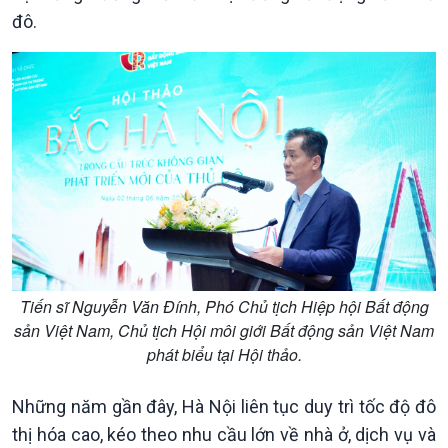
đô.
Giới thiệu
Thời sự
Thời sự 6h
Thời sự 12h
Thời sự 18h
Thời sự 21h30
Bản tin
Chuyên mục
Theo dòng Thời sự
Tiến sĩ Nguyễn Văn Đính, Phó Chủ tịch Hiệp hội Bất động
sản Việt Nam, Chủ tịch Hội môi giới Bất động sản Việt Nam
phát biểu tại Hội thảo.
Những năm gần đây, Hà Nội liên tục duy trì tốc độ đô
thị hóa cao, kéo theo nhu cầu lớn về nhà ở, dịch vụ và