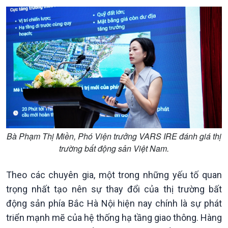
Bà Phạm Thị Miền, Phó Viện trưởng VARS IRE đánh giá thị
Kinh tế
Nông nghiệp & Biển đảo
trường bất động sản Việt Nam.
Tin Kinh tế
Tin Nông nghiệp & Biển
Trước giờ mở cửa
đảo
Theo các chuyên gia, một trong những yếu tố quan
Dòng chảy Kinh tế
Mùa vàng
trọng nhất tạo nên sự thay đổi của thị trường bất
Sức sống hàng Việt
Biển đảo Việt Nam
động sản phía Bắc Hà Nội hiện nay chính là sự phát
Khởi nghiệp
Tâm tình biên giới và hải
triển mạnh mẽ của hệ thống hạ tầng giao thông. Hàng
Tuyên chiến với gian lận
đảo