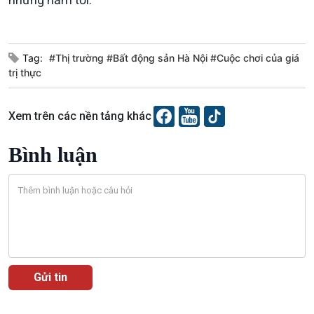
Tag:
#Thị trường #Bất động sản Hà Nội #Cuộc chơi của giá
trị thực
Xem trên các nền tảng khác
VOV1 đặc biệt
Thanh âm ký sự
Bình luận
Chân dung cuộc sống
Các chương trình đặc biệt