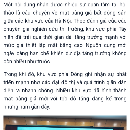
360 độ Sức khỏe
Kết nối công nghệ
Một nội dung nhận được nhiều sự quan tâm tại hội
Chuyển đổi Xanh
Sống chung với biến đổi
thảo là câu chuyện về mặt bằng giá bất động sản
Tài nguyên và Môi trường
khí hậu
giữa các khu vực của Hà Nội. Theo đánh giá của các
Chuyên gia của bạn
chuyên gia nghiên cứu thị trường, khu vực phía Tây
Xã hội chuyển động
hiện đã trải qua thời gian dài tăng trưởng mạnh với
Bước chân đến trường
mức giá thiết lập mặt bằng cao. Nguồn cung mới
ngày càng hạn chế khiến dư địa tăng trưởng không
còn nhiều như trước.
Trong khi đó, khu vực phía Đông ghi nhận sự phát
triển mạnh nhờ các đại đô thị và quá trình giãn dân
diễn ra nhanh chóng. Nhiều khu vực đã hình thành
mặt bằng giá mới với tốc độ tăng đáng kể trong
những năm gần đây.