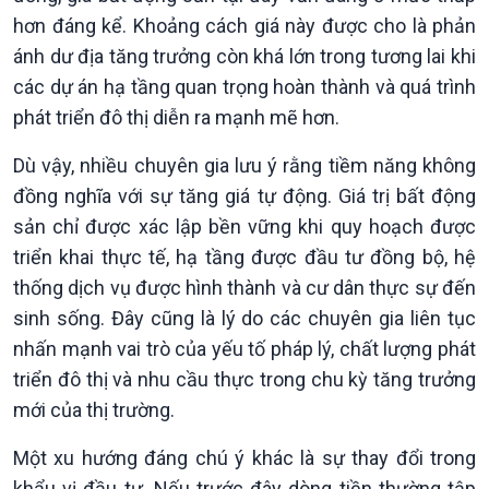
hơn đáng kể. Khoảng cách giá này được cho là phản
Văn hoá & Du lịch
Multimedia
ánh dư địa tăng trưởng còn khá lớn trong tương lai khi
Tin Văn hoá & Du lịch
Ảnh
các dự án hạ tầng quan trọng hoàn thành và quá trình
Chát với người nổi tiếng
Video
phát triển đô thị diễn ra mạnh mẽ hơn.
Câu chuyện Thể thao
Infographic
E-Magazine
Dù vậy, nhiều chuyên gia lưu ý rằng tiềm năng không
đồng nghĩa với sự tăng giá tự động. Giá trị bất động
sản chỉ được xác lập bền vững khi quy hoạch được
triển khai thực tế, hạ tầng được đầu tư đồng bộ, hệ
thống dịch vụ được hình thành và cư dân thực sự đến
sinh sống. Đây cũng là lý do các chuyên gia liên tục
nhấn mạnh vai trò của yếu tố pháp lý, chất lượng phát
triển đô thị và nhu cầu thực trong chu kỳ tăng trưởng
mới của thị trường.
Một xu hướng đáng chú ý khác là sự thay đổi trong
khẩu vị đầu tư. Nếu trước đây dòng tiền thường tập