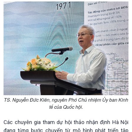
Chính trị
Thế giới
Tin Chính trị
Tin thế giới
Chính phủ với người dân
Vấn đề quốc tế
Quốc hội với cử tri
Hồ sơ sự kiện quốc tế
Xây dựng đảng
Thế giới & Việt Nam
Đảng trong cuộc sống
Biên cương - Một dải vững
TS. Nguyễn Đức Kiên, nguyên Phó Chủ nhiệm Ủy ban Kinh
Nhận diện sự thật
bền
tế của Quốc hội.
Pháp luật và đời sống
Các chuyên gia tham dự hội thảo nhận định Hà Nội
đang từng bước chuyển từ mô hình phát triển tập