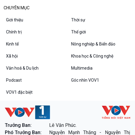
10 phút Sự kiện - Luận bàn
CHUYÊN MỤC
Câu chuyện thời sự
Dòng chảy sự kiện
Giới thiệu
Thời sự
Đối thoại
Chính trị
Thế giới
Diễn đàn chủ nhật
Chuyện đêm
Kinh tế
Nông nghiệp & Biển đảo
Xã hội
Khoa học & Công nghệ
Văn hoá & Du lịch
Multimedia
Podcast
Góc nhìn VOV1
VOV1 đặc biệt
VOV1 đặc biệt
Thanh âm ký sự
Chân dung cuộc sống
Các chương trình đặc biệt
Trưởng Ban:
Lê Văn Phúc.
Phó Trưởng Ban:
Nguyễn Mạnh Thắng - Nguyễn Thị