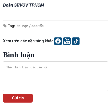
Đoàn Sĩ/VOV TPHCM
Tag:
tai nạn
cao tốc
Văn hoá & Du lịch
Multimedia
Tin Văn hoá & Du lịch
Ảnh
Chát với người nổi tiếng
Video
Xem trên các nền tảng khác
Câu chuyện Thể thao
Infographic
E-Magazine
Bình luận
Podcast
Góc nhìn VOV1
Bình luận