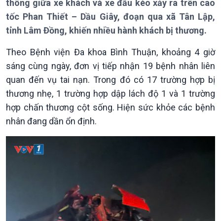
Thời sự 18h
thông giữa xe khách và xe đầu kéo xảy ra trên cao
Thời sự 21h30
tốc Phan Thiết – Dầu Giây, đoạn qua xã Tân Lập,
Bản tin
tỉnh Lâm Đồng, khiến nhiều hành khách bị thương.
Chuyên mục
Theo dòng Thời sự
Theo Bệnh viện Đa khoa Bình Thuận, khoảng 4 giờ
sáng cùng ngày, đơn vị tiếp nhận 19 bệnh nhân liên
quan đến vụ tai nạn. Trong đó có 17 trường hợp bị
thương nhẹ, 1 trường hợp dập lách độ 1 và 1 trường
hợp chấn thương cột sống. Hiện sức khỏe các bệnh
nhân đang dần ổn định.
Chính trị
Thế giới
Tin Chính trị
Tin thế giới
Chính phủ với người dân
Vấn đề quốc tế
Quốc hội với cử tri
Hồ sơ sự kiện quốc tế
Xây dựng đảng
Thế giới & Việt Nam
Đảng trong cuộc sống
Biên cương - Một dải vững