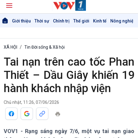
Giới thiệu
Thời sự
Chính trị
Thế giới
Kinh tế
Nông nghiệp 
XÃ HỘI
Tin Đời sống & Xã hội
Tai nạn trên cao tốc Phan
Thiết – Dầu Giây khiến 19
hành khách nhập viện
Chủ nhật, 11:26, 07/06/2026
Giới thiệu
Thời sự
Thời sự 6h
VOV1 - Rạng sáng ngày 7/6, một vụ tai nạn giao
Thời sự 12h