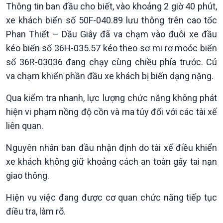
Thông tin ban đầu cho biết, vào khoảng 2 giờ 40 phút,
xe khách biển số 50F-040.89 lưu thông trên cao tốc
Phan Thiết – Dầu Giây đã va chạm vào đuôi xe đầu
kéo biển số 36H-035.57 kéo theo sơ mi rơ moóc biển
số 36R-03036 đang chạy cùng chiều phía trước. Cú
va chạm khiến phần đầu xe khách bị biến dạng nặng.
Xã hội
Khoa học & Công nghệ
Qua kiểm tra nhanh, lực lượng chức năng không phát
Tin Đời sống & Xã hội
Tin Khoa học & Công nghệ
hiện vi phạm nồng độ cồn và ma túy đối với các tài xế
360 độ Sức khỏe
Kết nối công nghệ
liên quan.
Chuyển đổi Xanh
Sống chung với biến đổi
Tài nguyên và Môi trường
khí hậu
Nguyên nhân ban đầu nhận định do tài xế điều khiển
Chuyên gia của bạn
xe khách không giữ khoảng cách an toàn gây tai nạn
Xã hội chuyển động
Bước chân đến trường
giao thông.
Hiện vụ việc đang được cơ quan chức năng tiếp tục
điều tra, làm rõ.