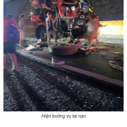
Nhận diện sự thật
bền
Pháp luật và đời sống
Kinh tế
Nông nghiệp & Biển đảo
Tin Kinh tế
Tin Nông nghiệp & Biển
Trước giờ mở cửa
đảo
Dòng chảy Kinh tế
Mùa vàng
Sức sống hàng Việt
Biển đảo Việt Nam
Khởi nghiệp
Tâm tình biên giới và hải
Tuyên chiến với gian lận
đảo
thương mại
Tìm hiểu biển, đảo Việt
Hiện trường vụ tai nạn
Nam