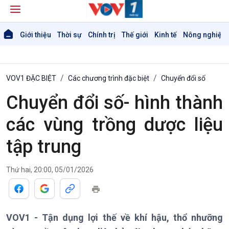
Giới thiệu
Thời sự
Chính trị
Thế giới
Kinh tế
Nông nghiệp 
VOV1 ĐẶC BIỆT
Các chương trình đặc biệt
Chuyển đổi số
Chuyển đổi số- hình thành
Giới thiệu
Thời sự
các vùng trồng dược liệu
Thời sự 6h
tập trung
Thời sự 12h
Thời sự 18h
Thời sự 21h30
Thứ hai, 20:00, 05/01/2026
Bản tin
Chuyên mục
Theo dòng Thời sự
VOV1 - Tận dụng lợi thế về khí hậu, thổ nhưỡng
Chính trị
Thế giới