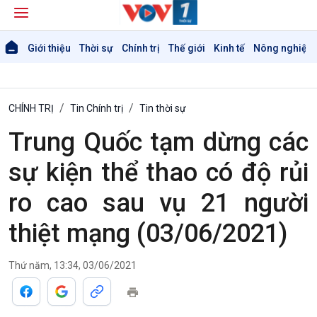
Giới thiệu
Thời sự
Chính trị
Thế giới
Kinh tế
Nông nghiệp 
CHÍNH TRỊ
Tin Chính trị
Tin thời sự
Trung Quốc tạm dừng các
Giới thiệu
Thời sự
sự kiện thể thao có độ rủi
Thời sự 6h
ro cao sau vụ 21 người
Thời sự 12h
Thời sự 18h
thiệt mạng (03/06/2021)
Thời sự 21h30
Bản tin
Thứ năm, 13:34, 03/06/2021
Chuyên mục
Theo dòng Thời sự