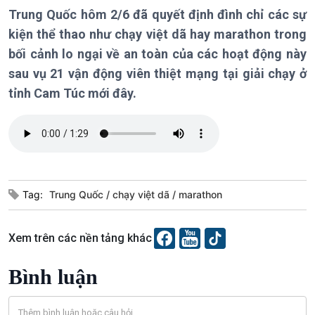
Chính trị
Thế giới
Trung Quốc hôm 2/6 đã quyết định đình chỉ các sự
Tin Chính trị
Tin thế giới
kiện thể thao như chạy việt dã hay marathon trong
Chính phủ với người dân
Vấn đề quốc tế
bối cảnh lo ngại về an toàn của các hoạt động này
Quốc hội với cử tri
Hồ sơ sự kiện quốc tế
sau vụ 21 vận động viên thiệt mạng tại giải chạy ở
Xây dựng đảng
Thế giới & Việt Nam
tỉnh Cam Túc mới đây.
Đảng trong cuộc sống
Biên cương - Một dải vững
Nhận diện sự thật
bền
Pháp luật và đời sống
Kinh tế
Nông nghiệp & Biển đảo
Tin Kinh tế
Tin Nông nghiệp & Biển
Tag:
Trung Quốc
chạy việt dã
marathon
Trước giờ mở cửa
đảo
Dòng chảy Kinh tế
Mùa vàng
Sức sống hàng Việt
Biển đảo Việt Nam
Xem trên các nền tảng khác
Khởi nghiệp
Tâm tình biên giới và hải
Tuyên chiến với gian lận
đảo
Bình luận
thương mại
Tìm hiểu biển, đảo Việt
Nam