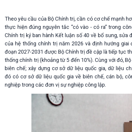
360 độ Sức khỏe
Kết nối công nghệ
Chuyển đổi Xanh
Sống chung với biến đổi
Tài nguyên và Môi trường
khí hậu
Theo yêu cầu của Bộ Chính trị, cần có cơ chế mạnh hơ
Chuyên gia của bạn
thực hiện đúng nguyên tắc “có vào - có ra” trong cô
Xã hội chuyển động
Chính trị ký ban hành Kết luận số 40 về bổ sung, sửa đ
Bước chân đến trường
của hệ thống chính trị năm 2026 và định hướng giai
VOV1 đặc biệt
đoạn 2027-2031 được Bộ Chính trị đề cập là tiếp tục th
Thanh âm ký sự
thống chính trị (khoảng từ 5 đến 10%). Cùng với đó, Bộ
Chân dung cuộc sống
biên chế; xây dựng cơ sở dữ liệu quốc gia, dữ liệu c
Các chương trình đặc biệt
đó có cơ sở dữ liệu quốc gia về biên chế, cán bộ, c
nghiệp trong các đơn vị sự nghiệp công lập.