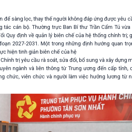
Chát với người nổi tiếng
Video
Câu chuyện Thể thao
Infographic
E-Magazine
n để sàng lọc, thay thế người không đáp ứng được yêu cầ
ng tác cán bộ. Thường trực Ban Bí thư Trần Cẩm Tú vừa
ổi Quy định về quản lý biên chế của hệ thống chính trị; 
 đoạn 2027-2031. Một trong những định hướng quan trọn
ực hiện tinh giản biên chế của hệ
 Chính trị yêu cầu rà soát, sửa đổi, bổ sung và xây dựng
huyên ngành và liên thông từ Trung ương đến cấp tỉnh, c
ông chức, viên chức và người làm việc hưởng lương từ 