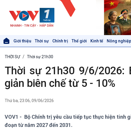
Giới thiệu
Thời sự
Chính trị
Thế giới
Kinh tế
Nông nghiệp
Giới thiệu
Thời sự
THỜI SỰ
Thời sự 21h30
Thời sự 6h
Thời sự 12h
Thời sự 21h30 9/6/2026: B
Thời sự 18h
Thời sự 21h30
giản biên chế từ 5 - 10%
Bản tin
Chuyên mục
Theo dòng Thời sự
Thứ ba, 23:06, 09/06/2026
VOV1 - Bộ Chính trị yêu cầu tiếp tục thực hiện tinh g
Xã hội
Khoa học & Công nghệ
đoạn từ năm 2027 đến 2031.
Tin Đời sống & Xã hội
Tin Khoa học & Công nghệ