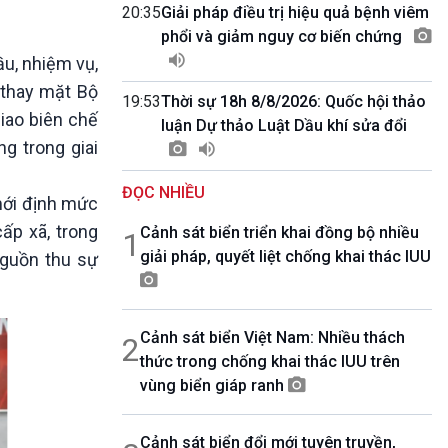
10 phút Sự kiện - Luận bàn
20:35
Giải pháp điều trị hiệu quả bệnh viêm
Câu chuyện thời sự
phổi và giảm nguy cơ biến chứng
Dòng chảy sự kiện
u, nhiệm vụ,
Đối thoại
 thay mặt Bộ
19:53
Thời sự 18h 8/8/2026: Quốc hội thảo
Diễn đàn chủ nhật
giao biên chế
luận Dự thảo Luật Dầu khí sửa đổi
Chuyện đêm
g trong giai
ĐỌC NHIỀU
 mới định mức
ấp xã, trong
Cảnh sát biển triển khai đồng bộ nhiều
1
giải pháp, quyết liệt chống khai thác IUU
nguồn thu sự
Cảnh sát biển Việt Nam: Nhiều thách
2
thức trong chống khai thác IUU trên
vùng biển giáp ranh
Cảnh sát biển đổi mới tuyên truyền,