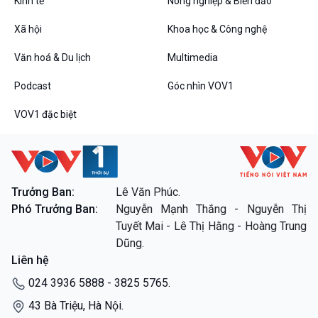
Kinh tế
Nông nghiệp & Biển đảo
10 phút Sự kiện - Luận bàn
Câu chuyện thời sự
Xã hội
Khoa học & Công nghệ
Dòng chảy sự kiện
Văn hoá & Du lịch
Multimedia
Đối thoại
Diễn đàn chủ nhật
Podcast
Góc nhìn VOV1
Chuyện đêm
VOV1 đặc biệt
VOV1 đặc biệt
Trưởng Ban:
Lê Văn Phúc.
Thanh âm ký sự
Phó Trưởng Ban:
Nguyễn Mạnh Thắng - Nguyễn Thị
Chân dung cuộc sống
Tuyết Mai - Lê Thị Hằng - Hoàng Trung
Các chương trình đặc biệt
Dũng.
Liên hệ
024 3936 5888 - 3825 5765.
43 Bà Triệu, Hà Nội.