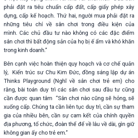
phải đặt ra tiêu chuẩn cấp đất, cấp giấy phép xây
Xã hội
Khoa học & Công nghệ
dựng, cấp kế hoạch. Thứ hai, người mua phải đặt ra
Tin Đời sống & Xã hội
Tin Khoa học & Công nghệ
những tiêu chí về sân chơi trong điều kiện của
360 độ Sức khỏe
Kết nối công nghệ
mình. Các chủ đầu tư nào không có các đặc điểm
Chuyển đổi Xanh
Sống chung với biến đổi
sân chơi thì bất động sản của họ bị ế ẩm và khó khăn
Tài nguyên và Môi trường
khí hậu
trong kinh doanh.”
Chuyên gia của bạn
Xã hội chuyển động
Bên cạnh việc hoàn thiện quy hoạch và cơ chế quản
Bước chân đến trường
lý, Kiến trúc sư Chu Kim Đức, đồng sáng lập dự án
Thinks Playground (Nghĩ về sân chơi trẻ em) cho
rằng, bài toán duy trì các sân chơi sau đầu tư cũng
cần được quan tâm “Sân chơi nào cũng sẽ hỏng, sẽ
xuống cấp. Chúng ta cần liên tục duy trì, cần sự tham
gia của nhiều bên, cần sự cam kết của chính quyền
địa phương, tổ chức, đoàn thể để về lâu về dài, gìn giữ
không gian ấy cho trẻ em.”