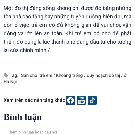
Một đô thị đáng sống không chỉ được đo bằng những
Văn hoá & Du lịch
Multimedia
tòa nhà cao tầng hay những tuyến đường hiện đại, mà
Tin Văn hoá & Du lịch
Ảnh
còn ở việc trẻ em có đủ không gian để vui chơi, vận
Chát với người nổi tiếng
Video
động và lớn lên an toàn. Khi trẻ em có chỗ để phát
Câu chuyện Thể thao
Infographic
triển, đó cũng là lúc thành phố đang đầu tư cho tương
E-Magazine
lai của chính mình./.
Tag:
Sân chơi trẻ em
Khoảng trống
quy hoạch đô thị
ở
Hà Nội
Xem trên các nền tảng khác
Bình luận
Podcast
Góc nhìn VOV1