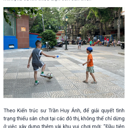
Kinh tế
Nông nghiệp & Biển đảo
Tin Kinh tế
Tin Nông nghiệp & Biển
Trước giờ mở cửa
đảo
Dòng chảy Kinh tế
Mùa vàng
Sức sống hàng Việt
Biển đảo Việt Nam
Khởi nghiệp
Tâm tình biên giới và hải
Tuyên chiến với gian lận
đảo
thương mại
Tìm hiểu biển, đảo Việt
Nam
Theo Kiến trúc sư Trần Huy Ánh, để giải quyết tình
trạng thiếu sân chơi tại các đô thị, không thể chỉ dừng
ở việc xây dựng thêm vài khu vui chơi mới: “Đầu tiên