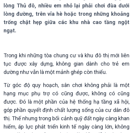
Giới thiệu
Thời sự
lòng Thủ đô, nhiều em nhỏ lại phải chơi đùa dưới
Thời sự 6h
lòng đường, trên vỉa hè hoặc trong những khoảng
Thời sự 12h
trống chật hẹp giữa các khu nhà cao tầng ngột
Thời sự 18h
ngạt.
Thời sự 21h30
Bản tin
Chuyên mục
Theo dòng Thời sự
Trong khi những tòa chung cư và khu đô thị mới liên
tục được xây dựng, không gian dành cho trẻ em
dường như vẫn là một mảnh ghép còn thiếu.
Từ góc độ quy hoạch, sân chơi không phải là một
hạng mục phụ trợ có cũng được, không có cũng
được. Đó là một phần của hệ thống hạ tầng xã hội,
góp phần quyết định chất lượng sống của cư dân đô
thị. Thế nhưng trong bối cảnh quỹ đất ngày càng khan
hiếm, áp lực phát triển kinh tế ngày càng lớn, không