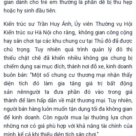
gian dành cho trẻ em thường là phần dễ bị thu hẹp
Chính trị
Thế giới
hoặc hy sinh đầu tiên.
Tin Chính trị
Tin thế giới
Chính phủ với người dân
Vấn đề quốc tế
Kiến trúc sư Trần Huy Ánh, Ủy viên Thường vụ Hội
Quốc hội với cử tri
Hồ sơ sự kiện quốc tế
Kiến trúc sư Hà Nội cho rằng, không gian công cộng
Xây dựng đảng
Thế giới & Việt Nam
Đảng trong cuộc sống
Biên cương - Một dải vững
hay sân chơi tại các khu chung cư tại Thủ đô đã được
Nhận diện sự thật
bền
chú trọng. Tuy nhiên quá trình quản lý đô thị
Pháp luật và đời sống
thiếu chặt chẽ đã khiến nhiều không gia chung bị
chiếm dụng sai mục đích, thành nơi đỗ xe, kinh doanh
buôn bán: "Một số chung cư thương mại nhận thấy
diện tích đó làm gia tăng giá trị bất động
sản nênngười ta đưa phần đó vào trong giá
thành để làm hấp dẫn về mặt thương mại. Tuy nhiên,
người bán hàng luôn muốn tận dụng tối đa không gian
để kinh doanh. Còn người mua lại thường lựa chọn
những nơi có giá phù hợp với khả năng tài chính của
mình, kể cả khi thiếu diện tích sân chơi."