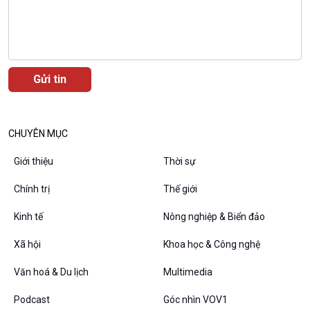
Bình luận
10 phút Sự kiện - Luận bàn
Câu chuyện thời sự
Dòng chảy sự kiện
Đối thoại
Diễn đàn chủ nhật
Chuyện đêm
CHUYÊN MỤC
Giới thiệu
Thời sự
Chính trị
Thế giới
Kinh tế
Nông nghiệp & Biển đảo
Xã hội
Khoa học & Công nghệ
Văn hoá & Du lịch
Multimedia
VOV1 đặc biệt
Podcast
Góc nhìn VOV1