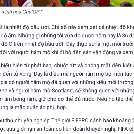
 minh họa ChatGPT
 là nhiệt độ bầu ướt. Chỉ số này xem xét cả nhiệt độ khô
o độ ẩm. Những gì chúng tôi vừa đo được hôm nay là 36 
 độ C trên nhiệt độ bầu ướt. Đây thực sự là một môi trư
 đối với người hâm mộ khi đi bộ đến sân vận động và xem 
 biểu hiện từ phát ban, chuột rút và chóng mặt đến kiệ
ẫn đến tử vong. Đây là điều mà người hâm mộ bộ môn túc
 gia có người hâm mộ đã quen với những kiểu môi trường 
Anh và người hâm mộ Scotland, sẽ không quen với nhữn
cần tìm bóng râm, giữ cho cơ thể đủ nước. Nếu họ tập thể
hung là mặc quần áo phù hợp.
cầu thủ chuyên nghiệp Thế giới FIFPRO cảnh báo khoảng 
ượt quá giới hạn an toàn do liên đoàn khuyến nghị. FIFA c