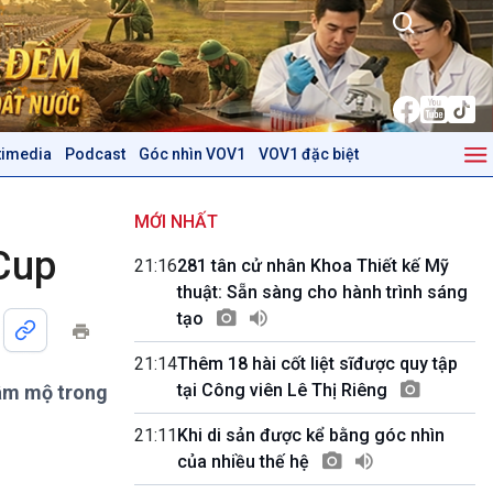
timedia
Podcast
Góc nhìn VOV1
VOV1 đặc biệt
Kinh tế
Nông nghiệp & Biển đảo
Tin Kinh tế
Tin Nông nghiệp & Biển
MỚI NHẤT
Trước giờ mở cửa
đảo
 Cup
21:16
281 tân cử nhân Khoa Thiết kế Mỹ
Dòng chảy Kinh tế
Mùa vàng
thuật: Sẵn sàng cho hành trình sáng
Sức sống hàng Việt
Biển đảo Việt Nam
tạo
Khởi nghiệp
Tâm tình biên giới và hải
Tuyên chiến với gian lận
đảo
21:14
Thêm 18 hài cốt liệt sĩđược quy tập
thương mại
Tìm hiểu biển, đảo Việt
tại Công viên Lê Thị Riêng
hâm mộ trong
Nam
21:11
Khi di sản được kể bằng góc nhìn
Podcast
Góc nhìn VOV1
của nhiều thế hệ
Bình luận