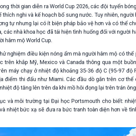
Chát với người nổi tiếng
Video
ng thời gian diễn ra World Cup 2026, các đội tuyển bóng
Câu chuyện Thể thao
Infographic
để thích nghi và kế hoạch bổ sung nước. Tuy nhiên, ngư
E-Magazine
ng tự nhưng lại có ít biện pháp bảo vệ hơn và có thể c
ra, các nhà khoa học đã tái hiện tình huống đối với người
ười hâm mộ World Cup.
 thử nghiệm điều kiện nóng ẩm mà người hâm mộ có thể 
ức trên khắp Mỹ, Mexico và Canada thông qua một buồn
trên máy chạy ở nhiệt độ khoảng 35-36 độ C (95-97 độ F
địa điểm thi đấu như Miami. Các đầu dò gắn trên cơ thể 
hiệt độ tăng lên trên da khi mồ hôi đọng lại trên trán ông
dục và môi trường tại Đại học Portsmouth cho biết: nhi
và nhiệt bức xạ sẽ đưa ra bức tranh toàn diện hơn về tì