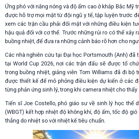
360 độ Sức khỏe
Kết nối công nghệ
Ứng phó với nắng nóng và độ ẩm cao ở khắp Bắc Mỹ tro
Chuyển đổi Xanh
Sống chung với biến đổi
được hỗ trợ mọi mặt từ đội ngũ y tế, tập luyện trước 
Tài nguyên và Môi trường
khí hậu
xem các trận cầu phải đối mặt với những điều kiện tươ
Chuyên gia của bạn
hậu quả đối với cơ thể. Trước những rủi ro có thể xảy 
Xã hội chuyển động
Bước chân đến trường
buồng nhiệt, để đưa ra những cảnh báo rõ hơn cho ng
VOV1 đặc biệt
Các nhà nghiên cứu tại Đại học Portsmouth (Anh) đã
Thanh âm ký sự
tại World Cup 2026, nơi các trận đấu sẽ được tổ ch
Chân dung cuộc sống
trong buồng nhiệt, giảng viên Tom Williams đã đi bộ 
Các chương trình đặc biệt
được thiết kế để mô phỏng điều kiện dự kiến ​​ở các 
từng phản ứng sinh lý, trong khi camera nhiệt cho thấy n
Tiến sĩ Joe Costello, phó giáo sư về sinh lý học thể 
(WBGT) kết hợp nhiệt độ không khí, độ ẩm, tốc độ gió 
thẳng do nhiệt so với nhiệt kế tiêu chuẩn.