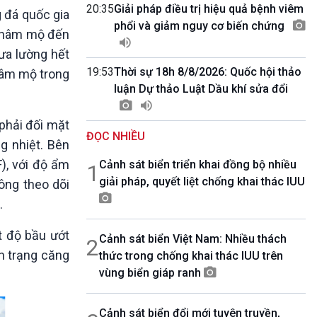
10 phút Sự kiện - Luận bàn
20:35
Giải pháp điều trị hiệu quả bệnh viêm
 đá quốc gia
Câu chuyện thời sự
phổi và giảm nguy cơ biến chứng
ời hâm mộ đến
Dòng chảy sự kiện
hưa lường hết
Đối thoại
19:53
Thời sự 18h 8/8/2026: Quốc hội thảo
 hâm mộ trong
Diễn đàn chủ nhật
luận Dự thảo Luật Dầu khí sửa đổi
Chuyện đêm
phải đối mặt
ĐỌC NHIỀU
g nhiệt. Bên
), với độ ẩm
Cảnh sát biển triển khai đồng bộ nhiều
1
giải pháp, quyết liệt chống khai thác IUU
ông theo dõi
.
ệt độ bầu ướt
Cảnh sát biển Việt Nam: Nhiều thách
2
nh trạng căng
thức trong chống khai thác IUU trên
vùng biển giáp ranh
Cảnh sát biển đổi mới tuyên truyền,