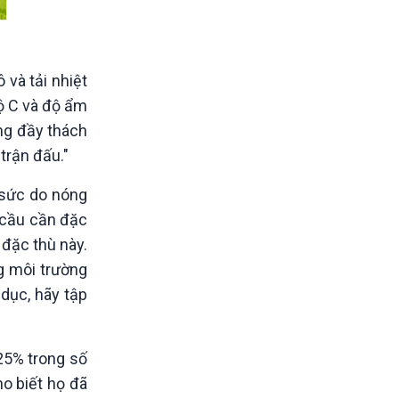
 và tải nhiệt
độ C và độ ẩm
ờng đầy thách
trận đấu."
t sức do nóng
 cầu cần đặc
đặc thù này.
g môi trường
 dục, hãy tập
25% trong số
ho biết họ đã