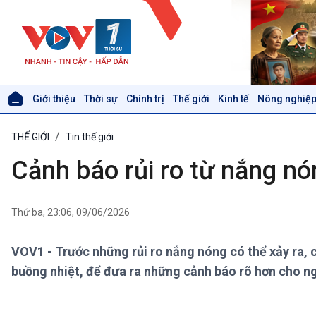
Giới thiệu
Thời sự
Chính trị
Thế giới
Kinh tế
Nông nghiệp
Giới thiệu
Thời sự
THẾ GIỚI
Tin thế giới
Thời sự 6h
Thời sự 12h
Cảnh báo rủi ro từ nắng n
Thời sự 18h
Thời sự 21h30
Bản tin
Thứ ba, 23:06, 09/06/2026
Chuyên mục
Theo dòng Thời sự
VOV1 - Trước những rủi ro nắng nóng có thể xảy ra, 
buồng nhiệt, để đưa ra những cảnh báo rõ hơn cho 
Xã hội
Khoa học & Công nghệ
Tin Đời sống & Xã hội
Tin Khoa học & Công nghệ