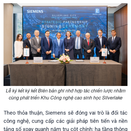
Chính trị
Thế giới
Tin Chính trị
Tin thế giới
Chính phủ với người dân
Vấn đề quốc tế
Lễ ký kết ký kết Biên bản ghi nhớ hợp tác chiến lược nhằm
Quốc hội với cử tri
Hồ sơ sự kiện quốc tế
cùng phát triển Khu Công nghệ cao sinh học Silverlake
Xây dựng đảng
Thế giới & Việt Nam
Đảng trong cuộc sống
Biên cương - Một dải vững
Theo thỏa thuận, Siemens sẽ đóng vai trò là đối tác
Nhận diện sự thật
bền
công nghệ, cung cấp các giải pháp tiên tiến và nền
Pháp luật và đời sống
tảng số xoay quanh năm trụ cột chính: hạ tầng thông