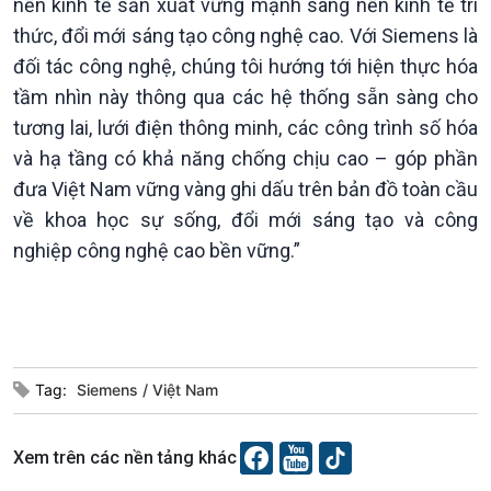
nền kinh tế sản xuất vững mạnh sang nền kinh tế tri
thức, đổi mới sáng tạo công nghệ cao. Với Siemens là
đối tác công nghệ, chúng tôi hướng tới hiện thực hóa
tầm nhìn này thông qua các hệ thống sẵn sàng cho
tương lai, lưới điện thông minh, các công trình số hóa
và hạ tầng có khả năng chống chịu cao – góp phần
đưa Việt Nam vững vàng ghi dấu trên bản đồ toàn cầu
về khoa học sự sống, đổi mới sáng tạo và công
nghiệp công nghệ cao bền vững.”
Podcast
Góc nhìn VOV1
Bình luận
10 phút Sự kiện - Luận bàn
Câu chuyện thời sự
Tag:
Siemens
Việt Nam
Dòng chảy sự kiện
Đối thoại
Diễn đàn chủ nhật
Xem trên các nền tảng khác
Chuyện đêm