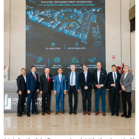
Dòng chảy Kinh tế
Mùa vàng
Sức sống hàng Việt
Biển đảo Việt Nam
Khởi nghiệp
Tâm tình biên giới và hải
Tuyên chiến với gian lận
đảo
thương mại
Tìm hiểu biển, đảo Việt
Nam