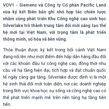
VOV1 - Siemens và Công ty Cổ phần Pacific Land
vừa ký kết Biên bản ghi nhớ hợp tác chiến lược
nhằm cùng phát triển Khu Công nghệ cao sinh học
Silverlake trở thành trung tâm đổi mới sáng tạo thế
Giới thiệu
Thời sự
hệ mới tại Việt Nam, với trọng tâm là phát triển
Thời sự 6h
thông minh, số hóa và bền vững.
Thời sự 12h
Thời sự 18h
Thỏa thuận được ký kết trong bối cảnh Việt Nam
Thời sự 21h30
đang nổi lên như một điểm đến hấp dẫn hàng đầu đối
Bản tin
với các khoản đầu tư công nghệ cao, đồng thời nhu
Chuyên mục
cầu về hạ tầng hiện đại, tích hợp và đạt chuẩn quốc
Theo dòng Thời sự
tế ngày càng gia tăng. Silverlake được định vị là một
hệ sinh thái đổi mới toàn diện, nơi các doanh nghiệp
trong lĩnh vực khoa học sự sống và công nghệ cao có
thể phát triển mạnh mẽ trên nền tảng hạ tầng tiên
tiến.