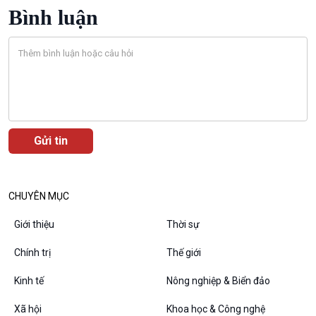
Bình luận
CHUYÊN MỤC
Giới thiệu
Thời sự
Chính trị
Thế giới
VOV1 đặc biệt
Kinh tế
Nông nghiệp & Biển đảo
Thanh âm ký sự
Chân dung cuộc sống
Xã hội
Khoa học & Công nghệ