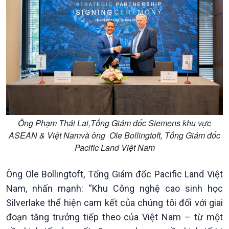
Văn hoá & Du lịch
Multimedia
Tin Văn hoá & Du lịch
Ảnh
Ông Phạm Thái Lai,Tổng Giám đốc Siemens khu vực
Chát với người nổi tiếng
Video
ASEAN & Việt Namvà ông Ole Bollingtoft, Tổng Giám đốc
Câu chuyện Thể thao
Infographic
Pacific Land Việt Nam
E-Magazine
Ông Ole Bollingtoft, Tổng Giám đốc Pacific Land Việt
Nam, nhấn mạnh: “Khu Công nghệ cao sinh học
Silverlake thể hiện cam kết của chúng tôi đối với giai
đoạn tăng trưởng tiếp theo của Việt Nam – từ một