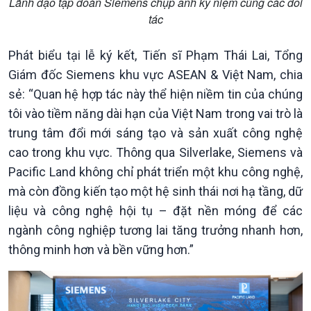
Lãnh đạo tập đoàn Siemens chụp ảnh kỷ niệm cùng các đối
tác
Phát biểu tại lễ ký kết, Tiến sĩ Phạm Thái Lai, Tổng
Xã hội
Khoa học & Công nghệ
Giám đốc Siemens khu vực ASEAN & Việt Nam, chia
Tin Đời sống & Xã hội
Tin Khoa học & Công nghệ
360 độ Sức khỏe
Kết nối công nghệ
sẻ: “Quan hệ hợp tác này thể hiện niềm tin của chúng
Chuyển đổi Xanh
Sống chung với biến đổi
tôi vào tiềm năng dài hạn của Việt Nam trong vai trò là
Tài nguyên và Môi trường
khí hậu
trung tâm đổi mới sáng tạo và sản xuất công nghệ
Chuyên gia của bạn
cao trong khu vực. Thông qua Silverlake, Siemens và
Xã hội chuyển động
Pacific Land không chỉ phát triển một khu công nghệ,
Bước chân đến trường
mà còn đồng kiến tạo một hệ sinh thái nơi hạ tầng, dữ
liệu và công nghệ hội tụ – đặt nền móng để các
ngành công nghiệp tương lai tăng trưởng nhanh hơn,
thông minh hơn và bền vững hơn.”