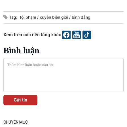
Podcast
Góc nhìn VOV1
Tag:
tội phạm
xuyên biên giới
bình đẳng
Bình luận
10 phút Sự kiện - Luận bàn
Câu chuyện thời sự
Xem trên các nền tảng khác
Dòng chảy sự kiện
Đối thoại
Bình luận
Diễn đàn chủ nhật
Chuyện đêm
CHUYÊN MỤC