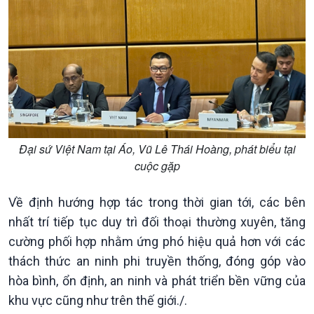
Chuyển đổi Xanh
Sống chung với biến đổi
Tài nguyên và Môi trường
khí hậu
Chuyên gia của bạn
Xã hội chuyển động
Bước chân đến trường
Đại sứ Việt Nam tại Áo, Vũ Lê Thái Hoàng, phát biểu tại
cuộc gặp
Về định hướng hợp tác trong thời gian tới, các bên
nhất trí tiếp tục duy trì đối thoại thường xuyên, tăng
cường phối hợp nhằm ứng phó hiệu quả hơn với các
thách thức an ninh phi truyền thống, đóng góp vào
hòa bình, ổn định, an ninh và phát triển bền vững của
khu vực cũng như trên thế giới./.