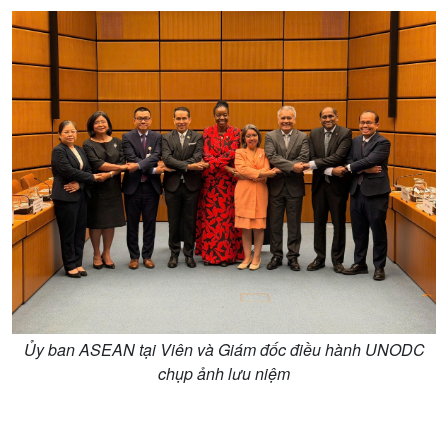
Văn hoá & Du lịch
Multimedia
Tin Văn hoá & Du lịch
Ảnh
Chát với người nổi tiếng
Video
Câu chuyện Thể thao
Infographic
E-Magazine
Ủy ban ASEAN tại Viên và Giám đốc điều hành UNODC
chụp ảnh lưu niệm