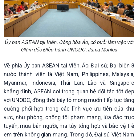
Ủy ban ASEAN tại Viên, Công hòa Áo, có buổi làm việc với
Giám đốc Điều hành UNODC, Juma Monica
Về phía Ủy ban ASEAN tại Viên, Áo, Đại sứ, Đại biện 8
nước thành viên là Việt Nam, Philippines, Malaysia,
Kinh tế
Nông nghiệp & Biển đảo
Myanmar, Indonesia, Thái Lan, Lào và Singapore
khẳng định, ASEAN coi trọng quan hệ đối tác tốt đẹp
Tin Kinh tế
Tin Nông nghiệp & Biển
Trước giờ mở cửa
đảo
với UNODC, đồng thời bày tỏ mong muốn tiếp tục tăng
Dòng chảy Kinh tế
Mùa vàng
cường phối hợp trong các lĩnh vực ưu tiên của khu
Sức sống hàng Việt
Biển đảo Việt Nam
vực, như phòng, chống tội phạm mạng, lừa đảo trực
Khởi nghiệp
Tâm tình biên giới và hải
tuyến, mua bán người, ma túy tổng hợp và bảo vệ trẻ
Tuyên chiến với gian lận
đảo
em trên không gian mạng. Trong đó, Đại sứ Việt Nam
thương mại
Tìm hiểu biển, đảo Việt