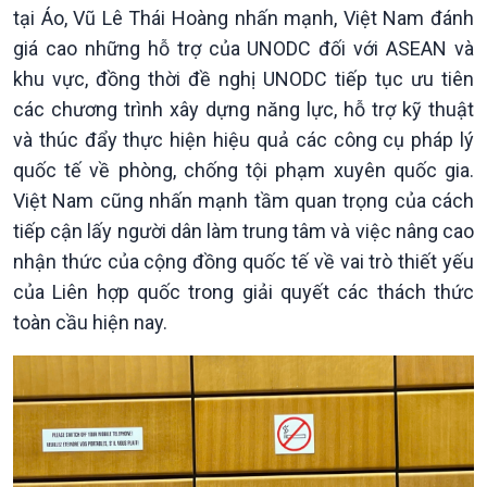
tại Áo, Vũ Lê Thái Hoàng nhấn mạnh, Việt Nam đánh
Nam
giá cao những hỗ trợ của UNODC đối với ASEAN và
khu vực, đồng thời đề nghị UNODC tiếp tục ưu tiên
các chương trình xây dựng năng lực, hỗ trợ kỹ thuật
và thúc đẩy thực hiện hiệu quả các công cụ pháp lý
quốc tế về phòng, chống tội phạm xuyên quốc gia.
Việt Nam cũng nhấn mạnh tầm quan trọng của cách
tiếp cận lấy người dân làm trung tâm và việc nâng cao
nhận thức của cộng đồng quốc tế về vai trò thiết yếu
của Liên hợp quốc trong giải quyết các thách thức
toàn cầu hiện nay.
Xã hội
Khoa học & Công nghệ
Tin Đời sống & Xã hội
Tin Khoa học & Công nghệ
360 độ Sức khỏe
Kết nối công nghệ