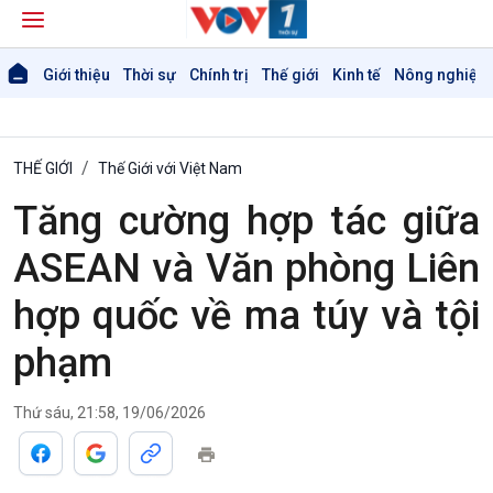
Giới thiệu
Thời sự
Chính trị
Thế giới
Kinh tế
Nông nghiệp 
THẾ GIỚI
Thế Giới với Việt Nam
Tăng cường hợp tác giữa
ASEAN và Văn phòng Liên
hợp quốc về ma túy và tội
phạm
Thứ sáu, 21:58, 19/06/2026