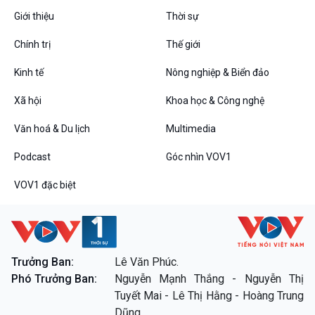
Giới thiệu
Thời sự
Chính trị
Thế giới
Kinh tế
Nông nghiệp & Biển đảo
VOV1 đặc biệt
Xã hội
Khoa học & Công nghệ
Thanh âm ký sự
Chân dung cuộc sống
Văn hoá & Du lịch
Multimedia
Các chương trình đặc biệt
Podcast
Góc nhìn VOV1
VOV1 đặc biệt
Trưởng Ban:
Lê Văn Phúc.
Phó Trưởng Ban:
Nguyễn Mạnh Thắng - Nguyễn Thị
Tuyết Mai - Lê Thị Hằng - Hoàng Trung
Dũng.