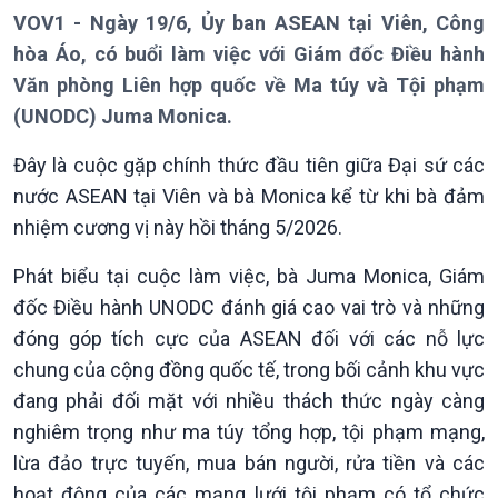
VOV1 - Ngày 19/6, Ủy ban ASEAN tại Viên, Công
hòa Áo, có buổi làm việc với Giám đốc Điều hành
Văn phòng Liên hợp quốc về Ma túy và Tội phạm
Giới thiệu
Thời sự
(UNODC) Juma Monica.
Thời sự 6h
Thời sự 12h
Đây là cuộc gặp chính thức đầu tiên giữa Đại sứ các
Thời sự 18h
nước ASEAN tại Viên và bà Monica kể từ khi bà đảm
Thời sự 21h30
nhiệm cương vị này hồi tháng 5/2026.
Bản tin
Chuyên mục
Phát biểu tại cuộc làm việc, bà Juma Monica, Giám
Theo dòng Thời sự
đốc Điều hành UNODC đánh giá cao vai trò và những
đóng góp tích cực của ASEAN đối với các nỗ lực
chung của cộng đồng quốc tế, trong bối cảnh khu vực
đang phải đối mặt với nhiều thách thức ngày càng
nghiêm trọng như ma túy tổng hợp, tội phạm mạng,
lừa đảo trực tuyến, mua bán người, rửa tiền và các
hoạt động của các mạng lưới tội phạm có tổ chức