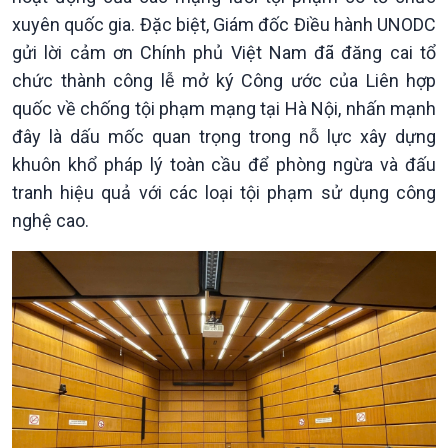
xuyên quốc gia. Đặc biệt, Giám đốc Điều hành UNODC
gửi lời cảm ơn Chính phủ Việt Nam đã đăng cai tổ
chức thành công lễ mở ký Công ước của Liên hợp
quốc về chống tội phạm mạng tại Hà Nội, nhấn mạnh
đây là dấu mốc quan trọng trong nỗ lực xây dựng
khuôn khổ pháp lý toàn cầu để phòng ngừa và đấu
Chính trị
Thế giới
tranh hiệu quả với các loại tội phạm sử dụng công
Tin Chính trị
Tin thế giới
nghệ cao.
Chính phủ với người dân
Vấn đề quốc tế
Quốc hội với cử tri
Hồ sơ sự kiện quốc tế
Xây dựng đảng
Thế giới & Việt Nam
Đảng trong cuộc sống
Biên cương - Một dải vững
Nhận diện sự thật
bền
Pháp luật và đời sống