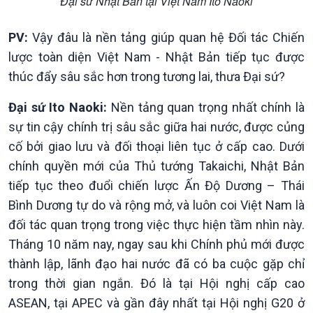
Đại sứ Nhật Bản tại Việt Nam Ito Naoki
PV:
Vậy đâu là nền tảng giúp quan hệ Đối tác Chiến
lược toàn diện Việt Nam - Nhật Bản tiếp tục được
thúc đẩy sâu sắc hơn trong tương lai, thưa Đại sứ?
Xã hội
Khoa học & Công nghệ
Đại sứ Ito Naoki:
Nền tảng quan trọng nhất chính là
Tin Đời sống & Xã hội
Tin Khoa học & Công nghệ
sự tin cậy chính trị sâu sắc giữa hai nước, được củng
360 độ Sức khỏe
Kết nối công nghệ
Chuyển đổi Xanh
Sống chung với biến đổi
cố bởi giao lưu và đối thoại liên tục ở cấp cao. Dưới
Tài nguyên và Môi trường
khí hậu
chính quyền mới của Thủ tướng Takaichi, Nhật Bản
Chuyên gia của bạn
tiếp tục theo đuổi chiến lược Ấn Độ Dương – Thái
Xã hội chuyển động
Bình Dương tự do và rộng mở, và luôn coi Việt Nam là
Bước chân đến trường
đối tác quan trọng trong việc thực hiện tầm nhìn này.
Tháng 10 năm nay, ngay sau khi Chính phủ mới được
thành lập, lãnh đạo hai nước đã có ba cuộc gặp chỉ
trong thời gian ngắn. Đó là tại Hội nghị cấp cao
ASEAN, tại APEC và gần đây nhất tại Hội nghị G20 ở