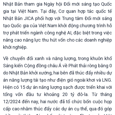
Nhật Bản tham gia Ngày hội Đổi mới sáng tạo Quốc
gia tại Việt Nam. Tại đây, Cơ quan hợp tác quốc tế
Nhật Bản JICA phối hợp với Trung tâm Đổi mới sáng
tạo Quốc gia của Việt Nam khởi động chương trình hỗ
trợ phát triển ngành công nghệ AI, đặc biệt trong việc
nâng cao năng lực thu hút vốn cho các doanh nghiệp
khởi nghiệp.
Về chuyển đổi xanh và năng lượng, trong khuôn khổ
Sáng kiến Cộng đồng châu Á về Phát thải ròng bằng 0
Chính trị
Thế giới
do Nhật Bản khởi xướng, hai bên đã thúc đẩy nhiều dự
Tin Chính trị
Tin thế giới
án năng lượng tái tạo như điện gió ngoài khơi và LNG.
Chính phủ với người dân
Vấn đề quốc tế
Hiện có 15 dự án năng lượng sạch được triển khai với
Quốc hội với cử tri
Hồ sơ sự kiện quốc tế
tổng vốn đầu tư khoảng 20 tỷ đô-la. Từ tháng
Xây dựng đảng
Thế giới & Việt Nam
12/2024 đến nay, hai nước đã tổ chức bốn cuộc họp
Đảng trong cuộc sống
Biên cương - Một dải vững
cấp cao nhằm thúc đẩy các dự án cụ thể, qua đó góp
Nhận diện sự thật
bền