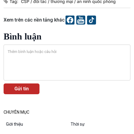
Tag:
CSP
đối tác
thương mại
an ninh quốc phòng
Xem trên các nền tảng khác
Bình luận
VOV1 đặc biệt
Thanh âm ký sự
Chân dung cuộc sống
Các chương trình đặc biệt
CHUYÊN MỤC
Giới thiệu
Thời sự