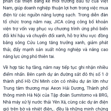
Pháp luật và đời sống
phần cải thiện đáng kể môi trường đầu tư của Việt
Nam, giúp doanh nghiệp thuận lợi hơn trong việc mua
điện từ các nguồn năng lượng sạch. Trong diễn đàn
tổ chức trong năm nay, JICA cũng công bố khoản
viện trợ vốn vay phục vụ chương trình ứng phó biến
đổi khí hậu và chuyển đổi xanh, hỗ trợ khu vực đồng
bằng sông Cửu Long tăng trưởng xanh, giảm phát
thải, đẩy mạnh sản xuất nông nghiệp và nâng cao
năng lực ứng phó thiên tai.
Về hợp tác hạ tầng, năm nay tiếp tục ghi nhận nhiều
điểm nhấn. Bên cạnh dự án đường sắt đô thị số 1 ở
thành phố Hồ Chí Minh còn có nhiều dự án lớn như
Trung tâm thương mại Aeon Hải Dương, Thành phố
thông minh Hà Nội của Tập đoàn Sumitomo và BRG,
Nhà máy xử lý nước thải Yên Xá, cùng các dự án điện
gió trên bờ và nhiệt điện,.. đều là những minh chứng