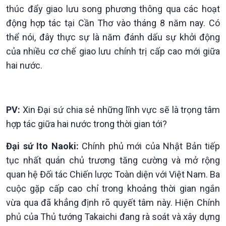
thúc đẩy giao lưu song phương thông qua các hoạt
Văn hoá & Du lịch
Multimedia
động hợp tác tại Cần Thơ vào tháng 8 năm nay. Có
Tin Văn hoá & Du lịch
Ảnh
thể nói, đây thực sự là năm đánh dấu sự khởi động
Chát với người nổi tiếng
Video
của nhiều cơ chế giao lưu chính trị cấp cao mới giữa
Câu chuyện Thể thao
Infographic
hai nước.
E-Magazine
PV:
Xin Đại sứ chia sẻ những lĩnh vực sẽ là trọng tâm
hợp tác giữa hai nước trong thời gian tới?
Đại sứ Ito Naoki:
Chính phủ mới của Nhật Bản tiếp
tục nhất quán chủ trương tăng cường và mở rộng
quan hệ Đối tác Chiến lược Toàn diện với Việt Nam. Ba
cuộc gặp cấp cao chỉ trong khoảng thời gian ngắn
vừa qua đã khẳng định rõ quyết tâm này. Hiện Chính
phủ của Thủ tướng Takaichi đang rà soát và xây dựng