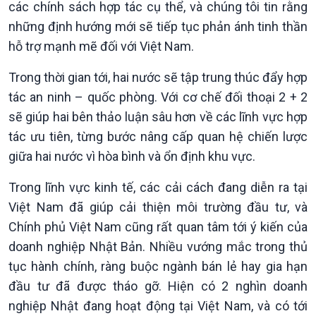
các chính sách hợp tác cụ thể, và chúng tôi tin rằng
những định hướng mới sẽ tiếp tục phản ánh tinh thần
hỗ trợ mạnh mẽ đối với Việt Nam.
Trong thời gian tới, hai nước sẽ tập trung thúc đẩy hợp
tác an ninh – quốc phòng. Với cơ chế đối thoại 2 + 2
sẽ giúp hai bên thảo luận sâu hơn về các lĩnh vực hợp
tác ưu tiên, từng bước nâng cấp quan hệ chiến lược
giữa hai nước vì hòa bình và ổn định khu vực.
Trong lĩnh vực kinh tế, các cải cách đang diễn ra tại
Việt Nam đã giúp cải thiện môi trường đầu tư, và
Chính phủ Việt Nam cũng rất quan tâm tới ý kiến của
Podcast
Góc nhìn VOV1
doanh nghiệp Nhật Bản. Nhiều vướng mắc trong thủ
Bình luận
tục hành chính, ràng buộc ngành bán lẻ hay gia hạn
10 phút Sự kiện - Luận bàn
đầu tư đã được tháo gỡ. Hiện có 2 nghìn doanh
Câu chuyện thời sự
nghiệp Nhật đang hoạt động tại Việt Nam, và có tới
Dòng chảy sự kiện