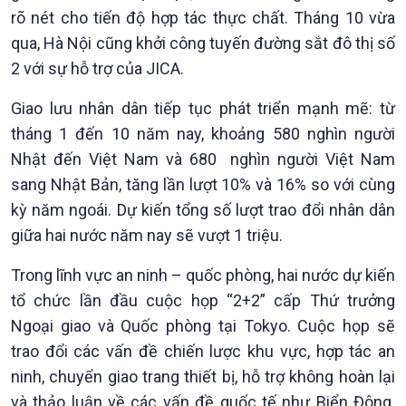
rõ nét cho tiến độ hợp tác thực chất. Tháng 10 vừa
qua, Hà Nội cũng khởi công tuyến đường sắt đô thị số
2 với sự hỗ trợ của JICA.
Giao lưu nhân dân tiếp tục phát triển mạnh mẽ: từ
tháng 1 đến 10 năm nay, khoảng 580 nghìn người
Nhật đến Việt Nam và 680 nghìn người Việt Nam
Kinh tế
Nông nghiệp & Biển đảo
sang Nhật Bản, tăng lần lượt 10% và 16% so với cùng
Tin Kinh tế
Tin Nông nghiệp & Biển
kỳ năm ngoái. Dự kiến tổng số lượt trao đổi nhân dân
Trước giờ mở cửa
đảo
giữa hai nước năm nay sẽ vượt 1 triệu.
Dòng chảy Kinh tế
Mùa vàng
Sức sống hàng Việt
Biển đảo Việt Nam
Trong lĩnh vực an ninh – quốc phòng, hai nước dự kiến
Khởi nghiệp
Tâm tình biên giới và hải
tổ chức lần đầu cuộc họp “2+2” cấp Thứ trưởng
Tuyên chiến với gian lận
đảo
Ngoại giao và Quốc phòng tại Tokyo. Cuộc họp sẽ
thương mại
Tìm hiểu biển, đảo Việt
trao đổi các vấn đề chiến lược khu vực, hợp tác an
Nam
ninh, chuyển giao trang thiết bị, hỗ trợ không hoàn lại
và thảo luận về các vấn đề quốc tế như Biển Đông.