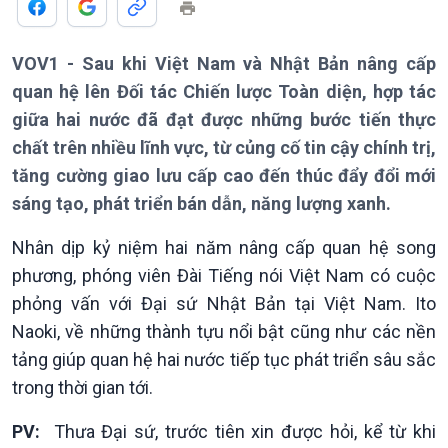
VOV1 - Sau khi Việt Nam và Nhật Bản nâng cấp
quan hệ lên Đối tác Chiến lược Toàn diện, hợp tác
giữa hai nước đã đạt được những bước tiến thực
chất trên nhiều lĩnh vực, từ củng cố tin cậy chính trị,
tăng cường giao lưu cấp cao đến thúc đẩy đổi mới
sáng tạo, phát triển bán dẫn, năng lượng xanh.
Nhân dịp kỷ niệm hai năm nâng cấp quan hệ song
phương, phóng viên Đài Tiếng nói Việt Nam có cuộc
phỏng vấn với Đại sứ Nhật Bản tại Việt Nam. Ito
Naoki, về những thành tựu nổi bật cũng như các nền
tảng giúp quan hệ hai nước tiếp tục phát triển sâu sắc
Giới thiệu
Thời sự
trong thời gian tới.
Thời sự 6h
Thời sự 12h
PV:
Thưa Đại sứ, trước tiên xin được hỏi, kể từ khi
Thời sự 18h