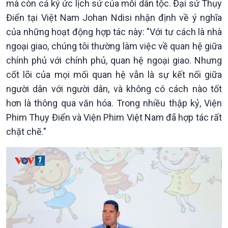
mà còn cả ký ức lịch sử của mỗi dân tộc. Đại sứ Thụy
Kinh tế
Nông nghiệp & Biển đảo
Điển tại Việt Nam Johan Ndisi nhận định về ý nghĩa
Tin Kinh tế
Tin Nông nghiệp & Biển
của những hoạt động hợp tác này: "Với tư cách là nhà
Trước giờ mở cửa
đảo
ngoại giao, chúng tôi thường làm việc về quan hệ giữa
Dòng chảy Kinh tế
Mùa vàng
Sức sống hàng Việt
Biển đảo Việt Nam
chính phủ với chính phủ, quan hệ ngoại giao. Nhưng
Khởi nghiệp
Tâm tình biên giới và hải
cốt lõi của mọi mối quan hệ vẫn là sự kết nối giữa
Tuyên chiến với gian lận
đảo
người dân với người dân, và không có cách nào tốt
thương mại
Tìm hiểu biển, đảo Việt
hơn là thông qua văn hóa. Trong nhiều thập kỷ, Viện
Nam
Phim Thụy Điển và Viện Phim Việt Nam đã hợp tác rất
chặt chẽ."