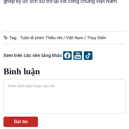
ghép ký ức lịch sử trở lại với công chúng Việt Nam.
Bình luận
10 phút Sự kiện - Luận bàn
Câu chuyện thời sự
Dòng chảy sự kiện
Đối thoại
Diễn đàn chủ nhật
Tag:
Tuần lễ phim Thiếu nhi
Việt Nam
Thụy Điển
Chuyện đêm
Xem trên các nền tảng khác
Bình luận