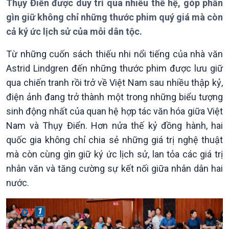
Thụy Điển được duy trì qua nhiều thế hệ, góp phần
gìn giữ không chỉ những thước phim quý giá mà còn
cả ký ức lịch sử của mỗi dân tộc.
Từ những cuốn sách thiếu nhi nổi tiếng của nhà văn
Astrid Lindgren đến những thước phim được lưu giữ
Giới thiệu
Thời sự
qua chiến tranh rồi trở về Việt Nam sau nhiều thập kỷ,
Thời sự 6h
điện ảnh đang trở thành một trong những biểu tượng
Thời sự 12h
sinh động nhất của quan hệ hợp tác văn hóa giữa Việt
Thời sự 18h
Nam và Thụy Điển. Hơn nửa thế kỷ đồng hành, hai
Thời sự 21h30
quốc gia không chỉ chia sẻ những giá trị nghệ thuật
Bản tin
mà còn cùng gìn giữ ký ức lịch sử, lan tỏa các giá trị
Chuyên mục
Theo dòng Thời sự
nhân văn và tăng cường sự kết nối giữa nhân dân hai
nước.