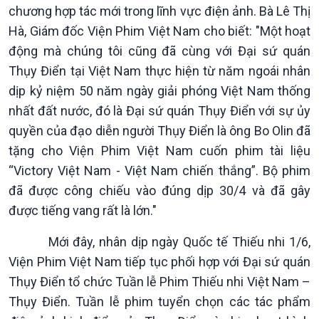
chương hợp tác mới trong lĩnh vực điện ảnh. Bà Lê Thị
Hà, Giám đốc Viện Phim Việt Nam cho biết: "Một hoạt
động mà chúng tôi cũng đã cùng với Đại sứ quán
Thụy Điển tại Việt Nam thực hiện từ năm ngoái nhân
dịp kỷ niệm 50 năm ngày giải phóng Việt Nam thống
nhất đất nước, đó là Đại sứ quán Thụy Điển với sự ủy
quyền của đạo diễn người Thụy Điển là ông Bo Olin đã
tặng cho Viện Phim Việt Nam cuốn phim tài liệu
“Victory Việt Nam - Việt Nam chiến thắng”. Bộ phim
đã được công chiếu vào đúng dịp 30/4 và đã gây
được tiếng vang rất là lớn."
Mới đây, nhân dịp ngày Quốc tế Thiếu nhi 1/6,
Văn hoá & Du lịch
Multimedia
Viện Phim Việt Nam tiếp tục phối hợp với Đại sứ quán
Tin Văn hoá & Du lịch
Ảnh
Thụy Điển tổ chức Tuần lễ Phim Thiếu nhi Việt Nam –
Chát với người nổi tiếng
Video
Thụy Điển. Tuần lễ phim tuyển chọn các tác phẩm
Câu chuyện Thể thao
Infographic
E-Magazine