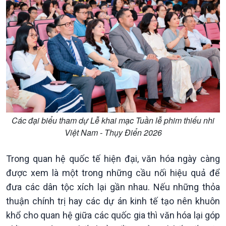
Các đại biểu tham dự Lễ khai mạc Tuần lễ phim thiếu nhi
Việt Nam - Thụy Điển 2026
Chính trị
Thế giới
Trong quan hệ quốc tế hiện đại, văn hóa ngày càng
Tin Chính trị
Tin thế giới
được xem là một trong những cầu nối hiệu quả để
Chính phủ với người dân
Vấn đề quốc tế
đưa các dân tộc xích lại gần nhau. Nếu những thỏa
Quốc hội với cử tri
Hồ sơ sự kiện quốc tế
thuận chính trị hay các dự án kinh tế tạo nên khuôn
Xây dựng đảng
Thế giới & Việt Nam
khổ cho quan hệ giữa các quốc gia thì văn hóa lại góp
Đảng trong cuộc sống
Biên cương - Một dải vững