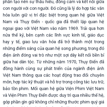
phần tạo nên sự thấu hiểu, đồng cảm và kết nối giữa
Nhận diện sự thật
bền
Pháp luật và đời sống
con người với con người. Đó cũng là lý do hợp tác văn
hóa luôn giữ vị trí đặc biệt trong quan hệ giữa Việt
Nam và Thụy Điển - quốc gia đã thiết lập quan hệ
ngoại giao với Việt Nam vào năm 1969. Trải qua hơn
nửa thế kỷ, bên cạnh các lĩnh vực kinh tế, giáo dục
hay y tế, giao lưu văn hóa đã trở thành một trong
những điểm sáng của quan hệ song phương, trong đó
điện ảnh đóng vai trò như một sợi dây kết nối bền bỉ
giữa hai dân tộc. Từ những năm 1970, Thụy Điển đã
đồng hành cùng sự phát triển của ngành điện ảnh
Việt Nam thông qua các hoạt động trao đổi chuyên
môn, hợp tác kỹ thuật và hỗ trợ trong công tác lưu trữ,
bảo tồn phim. Mối quan hệ giữa Viện Phim Việt Nam
và Viện Phim Thụy Điển được duy trì qua nhiều thế hệ,
góp phần gìn giữ không chỉ những thước phim quý giá