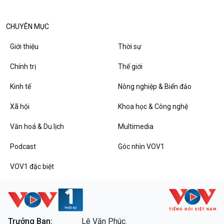
CHUYÊN MỤC
Giới thiệu
Thời sự
VOV1 đặc biệt
Chính trị
Thế giới
Thanh âm ký sự
Kinh tế
Nông nghiệp & Biển đảo
Chân dung cuộc sống
Các chương trình đặc biệt
Xã hội
Khoa học & Công nghệ
Văn hoá & Du lịch
Multimedia
Podcast
Góc nhìn VOV1
VOV1 đặc biệt
Trưởng Ban:
Lê Văn Phúc.