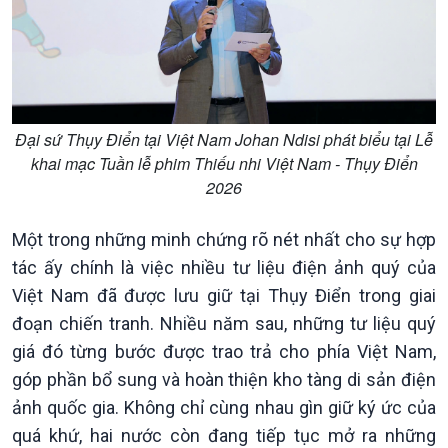
Đại sứ Thụy Điển tại Việt Nam Johan Ndisi phát biểu tại Lễ
khai mạc Tuần lễ phim Thiếu nhi Việt Nam - Thụy Điển
2026
Xã hội
Khoa học & Công nghệ
Tin Đời sống & Xã hội
Tin Khoa học & Công nghệ
Một trong những minh chứng rõ nét nhất cho sự hợp
360 độ Sức khỏe
Kết nối công nghệ
tác ấy chính là việc nhiều tư liệu điện ảnh quý của
Chuyển đổi Xanh
Sống chung với biến đổi
Tài nguyên và Môi trường
khí hậu
Việt Nam đã được lưu giữ tại Thụy Điển trong giai
Chuyên gia của bạn
đoạn chiến tranh. Nhiều năm sau, những tư liệu quý
Xã hội chuyển động
giá đó từng bước được trao trả cho phía Việt Nam,
Bước chân đến trường
góp phần bổ sung và hoàn thiện kho tàng di sản điện
ảnh quốc gia. Không chỉ cùng nhau gìn giữ ký ức của
quá khứ, hai nước còn đang tiếp tục mở ra những