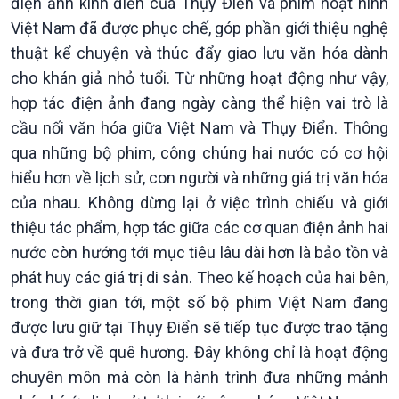
điện ảnh kinh điển của Thụy Điển và phim hoạt hình
Việt Nam đã được phục chế, góp phần giới thiệu nghệ
thuật kể chuyện và thúc đẩy giao lưu văn hóa dành
cho khán giả nhỏ tuổi. Từ những hoạt động như vậy,
hợp tác điện ảnh đang ngày càng thể hiện vai trò là
cầu nối văn hóa giữa Việt Nam và Thụy Điển. Thông
qua những bộ phim, công chúng hai nước có cơ hội
hiểu hơn về lịch sử, con người và những giá trị văn hóa
của nhau. Không dừng lại ở việc trình chiếu và giới
thiệu tác phẩm, hợp tác giữa các cơ quan điện ảnh hai
nước còn hướng tới mục tiêu lâu dài hơn là bảo tồn và
phát huy các giá trị di sản. Theo kế hoạch của hai bên,
trong thời gian tới, một số bộ phim Việt Nam đang
được lưu giữ tại Thụy Điển sẽ tiếp tục được trao tặng
và đưa trở về quê hương. Đây không chỉ là hoạt động
chuyên môn mà còn là hành trình đưa những mảnh
Podcast
Góc nhìn VOV1