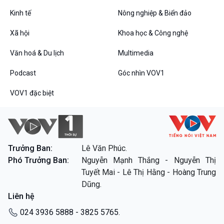
Tin Đời sống & Xã hội
Tin Khoa học & Công nghệ
360 độ Sức khỏe
Kết nối công nghệ
Kinh tế
Nông nghiệp & Biển đảo
Chuyển đổi Xanh
Sống chung với biến đổi
Xã hội
Khoa học & Công nghệ
Tài nguyên và Môi trường
khí hậu
Chuyên gia của bạn
Văn hoá & Du lịch
Multimedia
Xã hội chuyển động
Bước chân đến trường
Podcast
Góc nhìn VOV1
Văn hoá & Du lịch
Multimedia
VOV1 đặc biệt
Tin Văn hoá & Du lịch
Ảnh
Chát với người nổi tiếng
Video
Câu chuyện Thể thao
Infographic
E-Magazine
Trưởng Ban:
Lê Văn Phúc.
Phó Trưởng Ban:
Nguyễn Mạnh Thắng - Nguyễn Thị
Podcast
Góc nhìn VOV1
Tuyết Mai - Lê Thị Hằng - Hoàng Trung
Bình luận
Dũng.
10 phút Sự kiện - Luận bàn
Liên hệ
Câu chuyện thời sự
Dòng chảy sự kiện
024 3936 5888 - 3825 5765.
Đối thoại