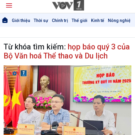
Giới thiệu
Thời sự
Chính trị
Thế giới
Kinh tế
Nông nghiệp 
Từ khóa tìm kiếm:
họp báo quý 3 của
Bộ Văn hoá Thể thao và Du lịch
Giới thiệu
Thời sự
Thời sự 6h
Thời sự 12h
Thời sự 18h
Thời sự 21h30
Bản tin
Chuyên mục
Theo dòng Thời sự
Chính trị
Thế giới