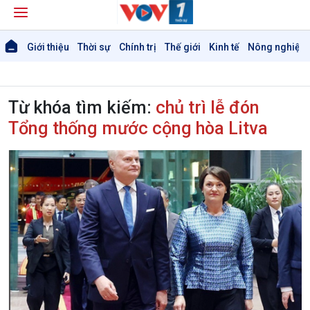
Giới thiệu
Thời sự
Chính trị
Thế giới
Kinh tế
Nông nghiệp 
Từ khóa tìm kiếm:
chủ trì lễ đón
Tổng thống mước cộng hòa Litva
Giới thiệu
Thời sự
Thời sự 6h
Thời sự 12h
Thời sự 18h
Thời sự 21h30
Bản tin
Chuyên mục
Theo dòng Thời sự
Chính trị
Thế giới