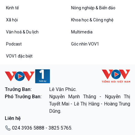
Tin Đời sống & Xã hội
Tin Khoa học & Công nghệ
360 độ Sức khỏe
Kết nối công nghệ
Kinh tế
Nông nghiệp & Biển đảo
Chuyển đổi Xanh
Sống chung với biến đổi
Xã hội
Khoa học & Công nghệ
Tài nguyên và Môi trường
khí hậu
Chuyên gia của bạn
Văn hoá & Du lịch
Multimedia
Xã hội chuyển động
Bước chân đến trường
Podcast
Góc nhìn VOV1
Văn hoá & Du lịch
Multimedia
VOV1 đặc biệt
Tin Văn hoá & Du lịch
Ảnh
Chát với người nổi tiếng
Video
Câu chuyện Thể thao
Infographic
E-Magazine
Trưởng Ban:
Lê Văn Phúc.
Phó Trưởng Ban:
Nguyễn Mạnh Thắng - Nguyễn Thị
Podcast
Góc nhìn VOV1
Tuyết Mai - Lê Thị Hằng - Hoàng Trung
Bình luận
Dũng.
10 phút Sự kiện - Luận bàn
Liên hệ
Câu chuyện thời sự
Dòng chảy sự kiện
024 3936 5888 - 3825 5765.
Đối thoại