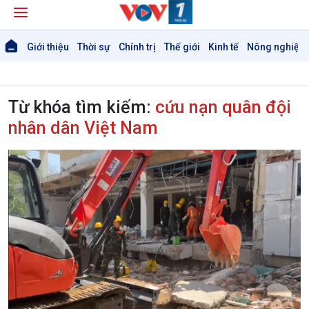
Giới thiệu
Thời sự
Chính trị
Thế giới
Kinh tế
Nông nghiệp 
Từ khóa tìm kiếm:
cứu nạn quân đội
nhân dân Việt Nam
Giới thiệu
Thời sự
Thời sự 6h
Thời sự 12h
Thời sự 18h
Thời sự 21h30
Bản tin
Chuyên mục
Theo dòng Thời sự