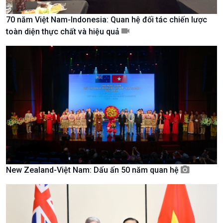
Tài nguyên và Môi trường
khí hậu
Chuyên gia của bạn
70 năm Việt Nam-Indonesia: Quan hệ đối tác chiến lược
Xã hội chuyển động
toàn diện thực chất và hiệu quả
Bước chân đến trường
New Zealand-Việt Nam: Dấu ấn 50 năm quan hệ
Văn hoá & Du lịch
Multimedia