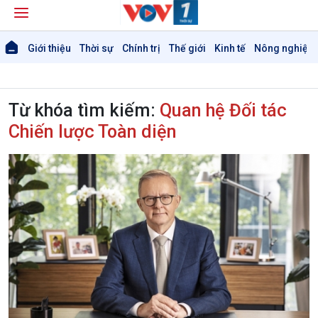
Giới thiệu
Thời sự
Chính trị
Thế giới
Kinh tế
Nông nghiệp 
Từ khóa tìm kiếm:
Quan hệ Đối tác
Chiến lược Toàn diện