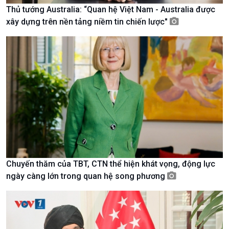
Thủ tướng Australia: “Quan hệ Việt Nam - Australia được
xây dựng trên nền tảng niềm tin chiến lược"
Giới thiệu
Thời sự
Thời sự 6h
Thời sự 12h
Thời sự 18h
Thời sự 21h30
Bản tin
Chuyên mục
Theo dòng Thời sự
Chuyến thăm của TBT, CTN thể hiện khát vọng, động lực
ngày càng lớn trong quan hệ song phương