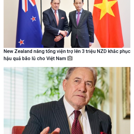
Tin Văn hoá & Du lịch
Ảnh
Chát với người nổi tiếng
Video
Câu chuyện Thể thao
Infographic
E-Magazine
New Zealand nâng tổng viện trợ lên 3 triệu NZD khắc phục
hậu quả bão lũ cho Việt Nam