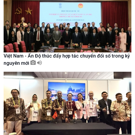
Nam
Việt Nam - Ấn Độ thúc đẩy hợp tác chuyển đổi số trong kỷ
nguyên mới
Xã hội
Khoa học & Công nghệ
Tin Đời sống & Xã hội
Tin Khoa học & Công nghệ
360 độ Sức khỏe
Kết nối công nghệ
Chuyển đổi Xanh
Sống chung với biến đổi