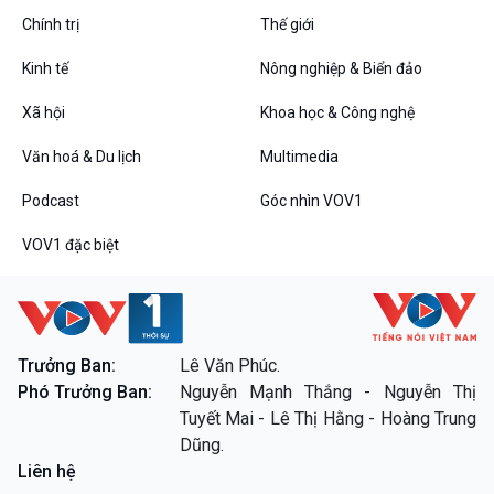
Chính trị
Thế giới
Kinh tế
Nông nghiệp & Biển đảo
VOV1 đặc biệt
Xã hội
Khoa học & Công nghệ
Thanh âm ký sự
Văn hoá & Du lịch
Multimedia
Chân dung cuộc sống
Các chương trình đặc biệt
Podcast
Góc nhìn VOV1
VOV1 đặc biệt
Trưởng Ban:
Lê Văn Phúc.
Phó Trưởng Ban:
Nguyễn Mạnh Thắng - Nguyễn Thị
Tuyết Mai - Lê Thị Hằng - Hoàng Trung
Dũng.
Liên hệ