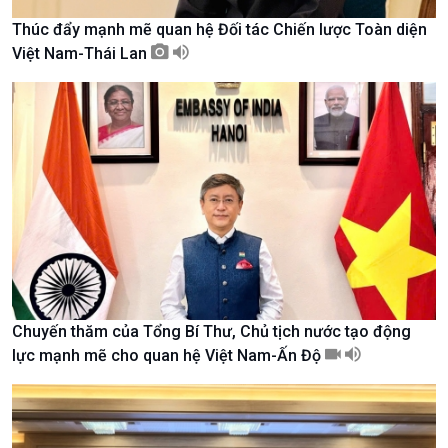
Thúc đẩy mạnh mẽ quan hệ Đối tác Chiến lược Toàn diện
Việt Nam-Thái Lan
Kinh tế
Nông nghiệp & Biển đảo
Tin Kinh tế
Tin Nông nghiệp & Biển
Trước giờ mở cửa
đảo
Dòng chảy Kinh tế
Mùa vàng
Chuyến thăm của Tổng Bí Thư, Chủ tịch nước tạo động
Sức sống hàng Việt
Biển đảo Việt Nam
lực mạnh mẽ cho quan hệ Việt Nam-Ấn Độ
Khởi nghiệp
Tâm tình biên giới và hải
Tuyên chiến với gian lận
đảo
thương mại
Tìm hiểu biển, đảo Việt