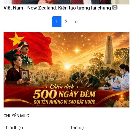
Podcast
Góc nhìn VOV1
Việt Nam - New Zealand: Kiến tạo tương lai chung
Bình luận
10 phút Sự kiện - Luận bàn
1
2
››
Câu chuyện thời sự
Dòng chảy sự kiện
Đối thoại
Diễn đàn chủ nhật
Chuyện đêm
CHUYÊN MỤC
Giới thiệu
Thời sự