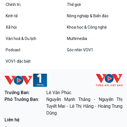
Tin Đời sống & Xã hội
Tin Khoa học & Công nghệ
Chính trị
Thế giới
360 độ Sức khỏe
Kết nối công nghệ
Chuyển đổi Xanh
Sống chung với biến đổi
Kinh tế
Nông nghiệp & Biển đảo
Tài nguyên và Môi trường
khí hậu
Chuyên gia của bạn
Xã hội
Khoa học & Công nghệ
Xã hội chuyển động
Văn hoá & Du lịch
Multimedia
Bước chân đến trường
Podcast
Góc nhìn VOV1
Văn hoá & Du lịch
Multimedia
Tin Văn hoá & Du lịch
Ảnh
VOV1 đặc biệt
Chát với người nổi tiếng
Video
Câu chuyện Thể thao
Infographic
E-Magazine
Podcast
Góc nhìn VOV1
Trưởng Ban:
Lê Văn Phúc.
Phó Trưởng Ban:
Nguyễn Mạnh Thắng - Nguyễn Thị
Bình luận
Tuyết Mai - Lê Thị Hằng - Hoàng Trung
10 phút Sự kiện - Luận bàn
Dũng.
Câu chuyện thời sự
Liên hệ
Dòng chảy sự kiện
Đối thoại