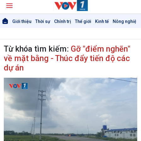
Giới thiệu
Thời sự
Chính trị
Thế giới
Kinh tế
Nông nghiệp 
Từ khóa tìm kiếm:
Gỡ "điểm nghẽn"
về mặt bằng - Thúc đẩy tiến độ các
Giới thiệu
dự án
Thời sự
Thời sự 6h
Thời sự 12h
Thời sự 18h
Thời sự 21h30
Bản tin
Chuyên mục
Theo dòng Thời sự
Chính trị
Thế giới