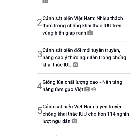
07h00-08h30
Theo dòng thời sự
Cảnh sát biển Việt Nam: Nhiều thách
2
08h30-08h35
Bản tin VH-XH
thức trong chống khai thác IUU trên
08h35-08h40
vùng biển giáp ranh
Quảng cáo
08h40-08h50
Cảnh sát biển đổi mới tuyên truyền,
10 phút Sự kiện luận bàn
3
nâng cao ý thức ngư dân trong chống
08h50-08h55
Quảng cáo
khai thác IUU
08h55-09h00
Chương trình đệm
Giống lúa chất lượng cao - Nền tảng
4
09h00-09h15
Bản tin thời sự
nâng tầm gạo Việt
09h15-09h30
Dòng chảy kinh tế
Cảnh sát biển Việt Nam tuyên truyền
5
09h30-09h35
chống khai thác IUU cho hơn 114 nghìn
Bản tin Pháp luật
lượt ngư dân
09h35-09h40
Quảng cáo
09h40-09h55