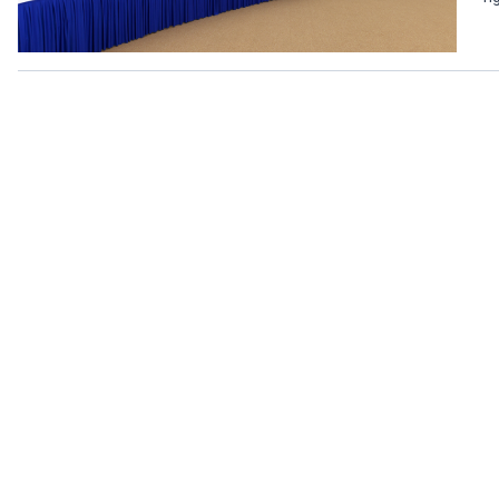
360 độ Sức khỏe
Kết nối công nghệ
Chuyển đổi Xanh
Sống chung với biến đổi
Tài nguyên và Môi trường
khí hậu
Chuyên gia của bạn
Xã hội chuyển động
Bước chân đến trường
VOV1 đặc biệt
Thanh âm ký sự
Chân dung cuộc sống
Các chương trình đặc biệt