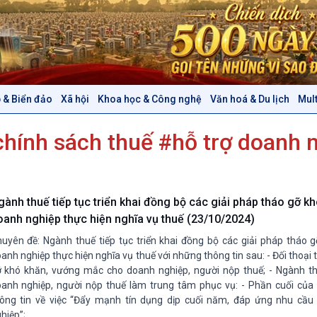
 & Biển đảo
Xã hội
Khoa học & Công nghệ
Văn hoá & Du lịch
Mul
Chính trị
Thế giới
chính sách thuế #hỗ trợ doanh 
Tin Chính trị
Tin thế giới
Chính phủ với người dân
Vấn đề quốc tế
Quốc hội với cử tri
Hồ sơ sự kiện quốc tế
Xây dựng đảng
Thế giới & Việt Nam
gành thuế tiếp tục triển khai đồng bộ các giải pháp tháo gỡ k
Đảng trong cuộc sống
Biên cương - Một dải vững
oanh nghiệp thực hiện nghĩa vụ thuế (23/10/2024)
Nhận diện sự thật
bền
uyên đề: Ngành thuế tiếp tục triển khai đồng bộ các giải pháp tháo 
Pháp luật và đời sống
anh nghiệp thực hiện nghĩa vụ thuế với những thông tin sau: - Đối thoại t
 khó khăn, vướng mắc cho doanh nghiệp, người nộp thuế; - Ngành th
anh nghiệp, người nộp thuế làm trung tâm phục vụ: - Phần cuối của 
Văn hoá & Du lịch
Multimedia
ông tin về việc “Đẩy mạnh tín dụng dịp cuối năm, đáp ứng nhu cầu
Tin Văn hoá & Du lịch
Ảnh
hiệp”;