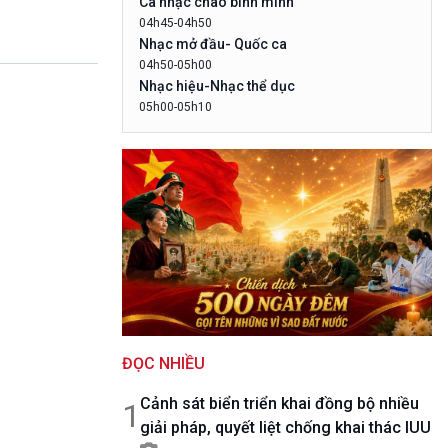
Ca nhạc chào bình minh
10 phút Sự kiện - Luận bàn
04h45-04h50
Câu chuyện thời sự
Nhạc mở đầu- Quốc ca
Dòng chảy sự kiện
04h50-05h00
Đối thoại
Nhạc hiệu-Nhạc thể dục
Diễn đàn chủ nhật
05h00-05h10
LogoVOV1- Rao sóng-Bài hát chào bình
Chuyện đêm
minh
05h10-05h20
Bản tin đầu ngày-Thời tiết
05h20-05h50
Mùa vàng
05h50-05h59
Quảng cáo
05h59-06h00
Báo giờ
06h00-06h28
ĐỌC NHIỀU
Thời sự sáng (trực tiếp)
06h28-06h30
Cảnh sát biển triển khai đồng bộ nhiều
Quảng cáo
1
giải pháp, quyết liệt chống khai thác IUU
06h30-07h00
Quân đội nhân dân