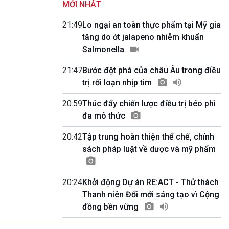
MỚI NHẤT
Quốc hội với cử tri
09h55-10h00
21:49
Lo ngại an toàn thực phẩm tại Mỹ gia
Quảng cáo
tăng do ớt jalapeno nhiễm khuẩn
10h00-10h05
Salmonella
Bản tin thời sự
10h05-10h10
21:47
Bước đột phá của châu Âu trong điều
Quảng cáo
trị rối loạn nhịp tim
10h10-10h25
Dân tộc và phát triển
20:59
Thúc đẩy chiến lược điều trị béo phì
10h25-10h30
Quảng cáo
đa mô thức
10h30-11h00
Vì an ninh Tổ quốc
20:42
Tập trung hoàn thiện thể chế, chính
11h00-11h05
sách pháp luật về dược và mỹ phẩm
Bản tin thể thao
11h05-11h10
Quảng cáo
20:24
Khởi động Dự án RE:ACT - Thử thách
11h10-11h25
Thanh niên Đổi mới sáng tạo vì Cộng
Xã hội chuyển động
đồng bền vững
11h25-11h30
Chương trình đệm