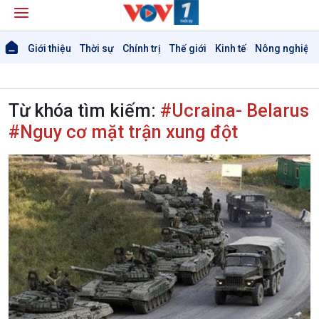
Giới thiệu
Thời sự
Chính trị
Thế giới
Kinh tế
Nông nghiệp 
Từ khóa tìm kiếm:
#Ucraina- Belarus
#Nguy cơ mặt trận xung đột
Giới thiệu
Thời sự
Thời sự 6h
Thời sự 12h
Thời sự 18h
Thời sự 21h30
Bản tin
Chuyên mục
Theo dòng Thời sự
Chính trị
Thế giới