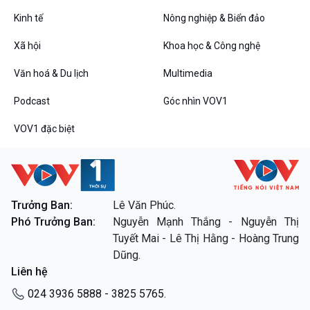
Tin Đời sống & Xã hội
Tin Khoa học & Công nghệ
360 độ Sức khỏe
Kết nối công nghệ
Kinh tế
Nông nghiệp & Biển đảo
Chuyển đổi Xanh
Sống chung với biến đổi
Xã hội
Khoa học & Công nghệ
Tài nguyên và Môi trường
khí hậu
Chuyên gia của bạn
Văn hoá & Du lịch
Multimedia
Xã hội chuyển động
Bước chân đến trường
Podcast
Góc nhìn VOV1
Văn hoá & Du lịch
Multimedia
VOV1 đặc biệt
Tin Văn hoá & Du lịch
Ảnh
Chát với người nổi tiếng
Video
Câu chuyện Thể thao
Infographic
E-Magazine
Trưởng Ban:
Lê Văn Phúc.
Phó Trưởng Ban:
Nguyễn Mạnh Thắng - Nguyễn Thị
Podcast
Góc nhìn VOV1
Tuyết Mai - Lê Thị Hằng - Hoàng Trung
Bình luận
Dũng.
10 phút Sự kiện - Luận bàn
Liên hệ
Câu chuyện thời sự
Dòng chảy sự kiện
024 3936 5888 - 3825 5765.
Đối thoại