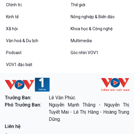
Tin Đời sống & Xã hội
Tin Khoa học & Công nghệ
Chính trị
Thế giới
360 độ Sức khỏe
Kết nối công nghệ
Chuyển đổi Xanh
Sống chung với biến đổi
Kinh tế
Nông nghiệp & Biển đảo
Tài nguyên và Môi trường
khí hậu
Chuyên gia của bạn
Xã hội
Khoa học & Công nghệ
Xã hội chuyển động
Văn hoá & Du lịch
Multimedia
Bước chân đến trường
Podcast
Góc nhìn VOV1
Văn hoá & Du lịch
Multimedia
Tin Văn hoá & Du lịch
Ảnh
VOV1 đặc biệt
Chát với người nổi tiếng
Video
Câu chuyện Thể thao
Infographic
E-Magazine
Podcast
Góc nhìn VOV1
Trưởng Ban:
Lê Văn Phúc.
Phó Trưởng Ban:
Nguyễn Mạnh Thắng - Nguyễn Thị
Bình luận
Tuyết Mai - Lê Thị Hằng - Hoàng Trung
10 phút Sự kiện - Luận bàn
Dũng.
Câu chuyện thời sự
Liên hệ
Dòng chảy sự kiện
Đối thoại