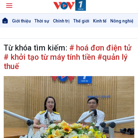
Giới thiệu
Thời sự
Chính trị
Thế giới
Kinh tế
Nông nghiệp 
Từ khóa tìm kiếm:
# hoá đơn điện tử
# khởi tạo từ máy tính tiền #quản lý
Giới thiệu
thuế
Thời sự
Thời sự 6h
Thời sự 12h
Thời sự 18h
Thời sự 21h30
Bản tin
Chuyên mục
Theo dòng Thời sự
Chính trị
Thế giới