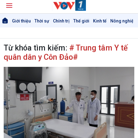
Giới thiệu
Thời sự
Chính trị
Thế giới
Kinh tế
Nông nghiệp 
Từ khóa tìm kiếm:
# Trung tâm Y tế
quân dân y Côn Đảo#
Giới thiệu
Thời sự
Thời sự 6h
Thời sự 12h
Thời sự 18h
Thời sự 21h30
Bản tin
Chuyên mục
Theo dòng Thời sự
Chính trị
Thế giới