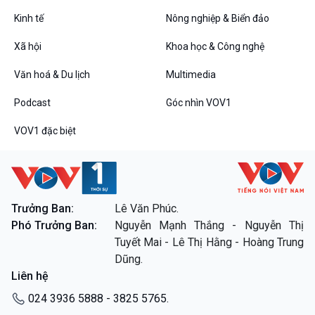
Tin Đời sống & Xã hội
Tin Khoa học & Công nghệ
360 độ Sức khỏe
Kết nối công nghệ
Kinh tế
Nông nghiệp & Biển đảo
Chuyển đổi Xanh
Sống chung với biến đổi
Xã hội
Khoa học & Công nghệ
Tài nguyên và Môi trường
khí hậu
Chuyên gia của bạn
Văn hoá & Du lịch
Multimedia
Xã hội chuyển động
Bước chân đến trường
Podcast
Góc nhìn VOV1
Văn hoá & Du lịch
Multimedia
VOV1 đặc biệt
Tin Văn hoá & Du lịch
Ảnh
Chát với người nổi tiếng
Video
Câu chuyện Thể thao
Infographic
E-Magazine
Trưởng Ban:
Lê Văn Phúc.
Phó Trưởng Ban:
Nguyễn Mạnh Thắng - Nguyễn Thị
Podcast
Góc nhìn VOV1
Tuyết Mai - Lê Thị Hằng - Hoàng Trung
Bình luận
Dũng.
10 phút Sự kiện - Luận bàn
Liên hệ
Câu chuyện thời sự
Dòng chảy sự kiện
024 3936 5888 - 3825 5765.
Đối thoại