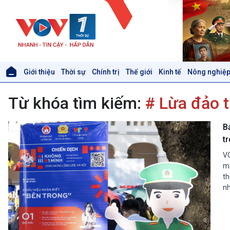
Giới thiệu
Thời sự
Chính trị
Thế giới
Kinh tế
Nông nghiệp
Giới thiệu
Thời sự
Từ khóa tìm kiếm:
# Lừa đảo 
Thời sự 6h
Thời sự 12h
Thời sự 18h
B
Thời sự 21h30
t
Bản tin
VO
Chuyên mục
mạ
Theo dòng Thời sự
th
nh
Xã hội
Khoa học & Công nghệ
Tin Đời sống & Xã hội
Tin Khoa học & Công nghệ