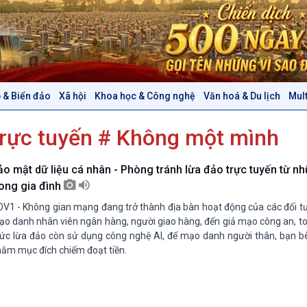
 & Biển đảo
Xã hội
Khoa học & Công nghệ
Văn hoá & Du lịch
Mul
Chính trị
Thế giới
trực tuyến # Không một mình
Tin Chính trị
Tin thế giới
Chính phủ với người dân
Vấn đề quốc tế
Quốc hội với cử tri
Hồ sơ sự kiện quốc tế
ảo mật dữ liệu cá nhân - Phòng tránh lừa đảo trực tuyến từ nhữ
Xây dựng đảng
Thế giới & Việt Nam
rong gia đình
Đảng trong cuộc sống
Biên cương - Một dải vững
V1 - Không gian mạng đang trở thành địa bàn hoạt động của các đối tư
Nhận diện sự thật
bền
o danh nhân viên ngân hàng, người giao hàng, đến giả mạo công an, t
Pháp luật và đời sống
ức lừa đảo còn sử dụng công nghệ AI, để mạo danh người thân, bạn b
ằm mục đích chiếm đoạt tiền.
Văn hoá & Du lịch
Multimedia
Tin Văn hoá & Du lịch
Ảnh