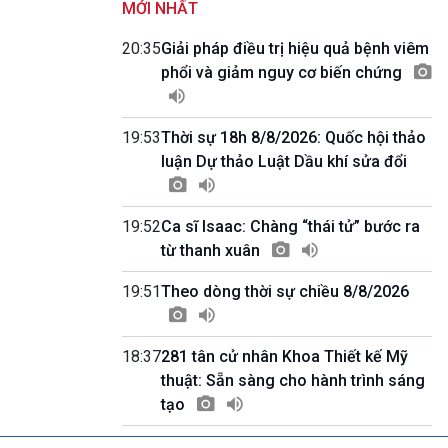
MỚI NHẤT
Kết nối 54 (phát lại Thứ Tư)
11h50-11h59
20:35
Giải pháp điều trị hiệu quả bệnh viêm
Quảng cáo
phổi và giảm nguy cơ biến chứng
11h59-12h00
Báo giờ
12h00-12h57
19:53
Thời sự 18h 8/8/2026: Quốc hội thảo
Thời sự trưa (trực tiếp)
luận Dự thảo Luật Dầu khí sửa đổi
12h57-13h00
Quảng cáo
13h00-13h30
Câu lạc bộ Âm nhạc
19:52
Ca sĩ Isaac: Chàng “thái tử” bước ra
13h30-13h45
từ thanh xuân
Sống chung với biến đổi khí hậu (Phát lại
Thứ Năm)
19:51
Theo dòng thời sự chiều 8/8/2026
13h45-14h00
Người Việt ở nước ngoài với quê hương
14h00-15h00
18:37
281 tân cử nhân Khoa Thiết kế Mỹ
Ca nhạc Chào Năm mới (Phát lại)
thuật: Sẵn sàng cho hành trình sáng
15h00-15h15
tạo
Bản tin Thời sự
15h15-15h20