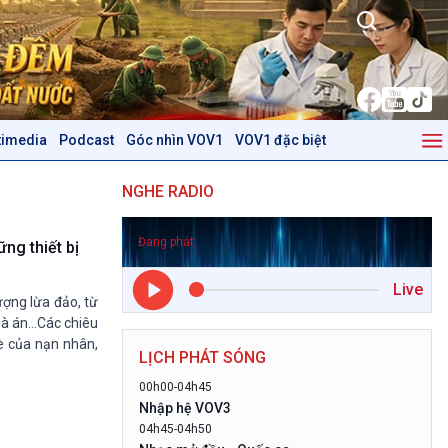
timedia
Podcast
Góc nhìn VOV1
VOV1 đặc biệt
Kinh tế
Nông nghiệp & Biển đảo
NGHE RADIO
Tin Kinh tế
Tin Nông nghiệp & Biển
Trước giờ mở cửa
đảo
Đang phát
Dòng chảy Kinh tế
Mùa vàng
ng thiết bị
Sức sống hàng Việt
Biển đảo Việt Nam
Live
Khởi nghiệp
Tâm tình biên giới và hải
ợng lừa đảo, từ
Tuyên chiến với gian lận
đảo
oà án…Các chiêu
thương mại
Tìm hiểu biển, đảo Việt
è của nạn nhân,
LỊCH PHÁT SÓNG
Nam
00h00-04h45
Podcast
Góc nhìn VOV1
Nhập hệ VOV3
04h45-04h50
Bình luận