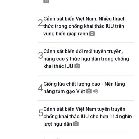
08h30-08h55
360 độ Sức khỏe
Cảnh sát biển Việt Nam: Nhiều thách
2
08h55-09h00
Chương trình đệm
thức trong chống khai thác IUU trên
09h00-10h00
vùng biển giáp ranh
Ca nhạc Chào Năm mới
10h00-10h30
Cảnh sát biển đổi mới tuyên truyền,
Chuyên gia của bạn (Phát lại thứ Tư)
3
nâng cao ý thức ngư dân trong chống
10h30-11h00
Vì an ninh Tổ quốc
khai thác IUU
11h00-11h05
Bản tin Thể thao
Giống lúa chất lượng cao - Nền tảng
4
11h05-11h10
Quảng cáo
nâng tầm gạo Việt
11h10-11h25
Kết nối công nghệ
Cảnh sát biển Việt Nam tuyên truyền
5
11h25-11h30
chống khai thác IUU cho hơn 114 nghìn
Chương trình đệm
lượt ngư dân
11h30-11h35
Bản tin Thật và Giả
11h35-11h50