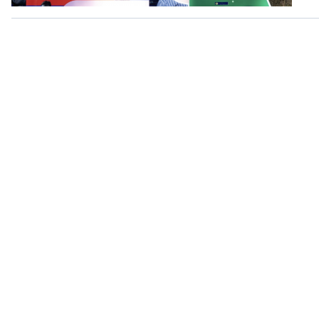
360 độ Sức khỏe
Kết nối công nghệ
Chuyển đổi Xanh
Sống chung với biến đổi
Tài nguyên và Môi trường
khí hậu
Chuyên gia của bạn
Xã hội chuyển động
Bước chân đến trường
VOV1 đặc biệt
Thanh âm ký sự
Chân dung cuộc sống
Các chương trình đặc biệt