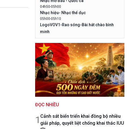
Nhạc mở đầu - Quốc ca
10 phút Sự kiện - Luận bàn
04h50-05h00
Câu chuyện thời sự
Nhạc hiệu- Nhạc thể dục
Dòng chảy sự kiện
05h00-05h10
Đối thoại
LogoVOV1-Rao sóng-Bài hát chào bình
Diễn đàn chủ nhật
minh
Chuyện đêm
05h10-05h20
Bản tin đầu ngày-Thời tiết
05h20-05h50
Mùa vàng (Chuyên đề cuối tuần)
05h50-05h59
Quảng cáo
05h59-06h00
Nhạc Top- Báo giờ
06h00-06h28
Thời sự sáng (trực tiếp)
06h28-06h30
ĐỌC NHIỀU
Quảng cáo
06h30-07h00
Cảnh sát biển triển khai đồng bộ nhiều
Quân đội nhân dân
1
giải pháp, quyết liệt chống khai thác IUU
07h00-08h30
Theo dòng thời sự